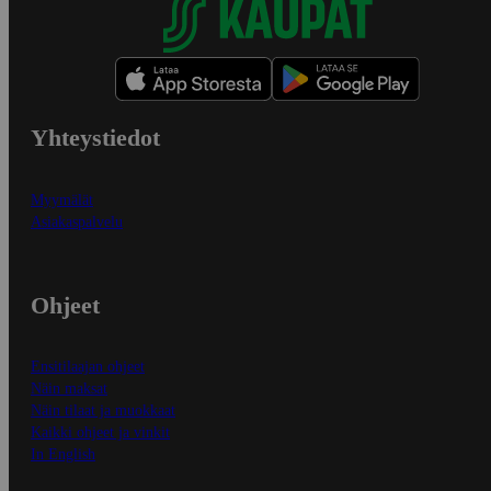
Yhteystiedot
Myymälät
Asiakaspalvelu
Ohjeet
Ensitilaajan ohjeet
Näin maksat
Näin tilaat ja muokkaat
Kaikki ohjeet ja vinkit
In English