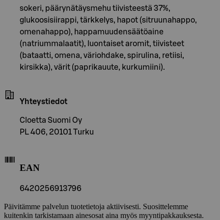
sokeri, päärynätäysmehu tiivisteestä 37%,
glukoosisiirappi, tärkkelys, hapot (sitruunahappo,
omenahappo), happamuudensäätöaine
(natriummalaatit), luontaiset aromit, tiivisteet
(bataatti, omena, väriohdake, spirulina, retiisi,
kirsikka), värit (paprikauute, kurkumiini).
Yhteystiedot
Cloetta Suomi Oy
PL 406, 20101 Turku
EAN
6420256913796
Päivitämme palvelun tuotetietoja aktiivisesti. Suosittelemme
kuitenkin tarkistamaan ainesosat aina myös myyntipakkauksesta.