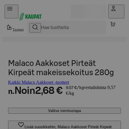
Hyppää sisältöön
Tuotteet
Malaco Aakkoset Pirteät
Kirpeät makeissekoitus 280g
Kaikki Malaco Aakkoset -tuotteet
vertailuhinta 9,57
Noin
2,68 €
9,57 €/kg
n.
€/kg
Valitse toimitustapa
Lisää suosikkeihin, Malaco Aakkoset Pirteät Kirpeät