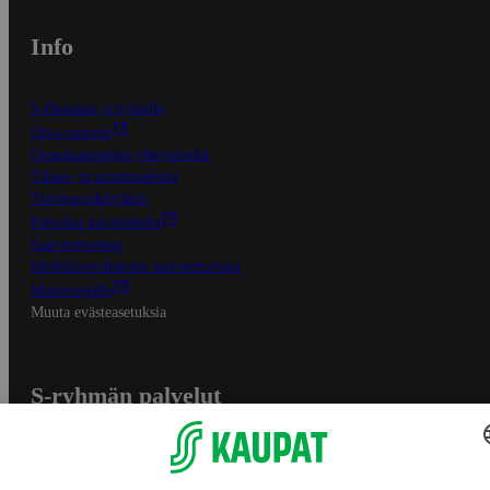
Info
S-Business yrityksille
Oiva-raportit
Osuuskauppojen yhteystiedot
Tilaus- ja toimitusehdot
Tietosuojakäytäntö
Palvelun käyttöehdot
Saavutettavuus
Mobiilisovelluksen saavutettavuus
Mainostajalle
Muuta evästeasetuksia
S-ryhmän palvelut
S-ryhmä
Asiakasomistajuus