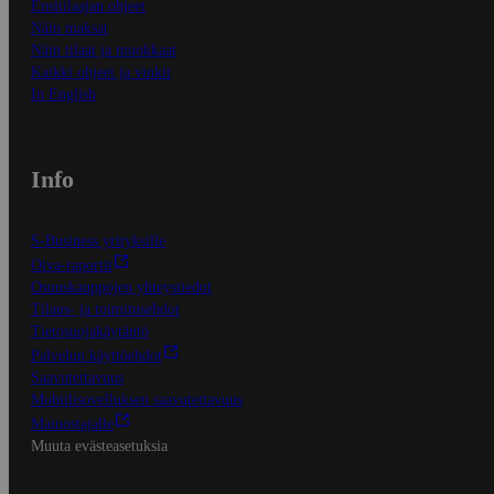
Ensitilaajan ohjeet
Näin maksat
Näin tilaat ja muokkaat
Kaikki ohjeet ja vinkit
In English
Info
S-Business yrityksille
Oiva-raportit
Osuuskauppojen yhteystiedot
Tilaus- ja toimitusehdot
Tietosuojakäytäntö
Palvelun käyttöehdot
Saavutettavuus
Mobiilisovelluksen saavutettavuus
Mainostajalle
Muuta evästeasetuksia