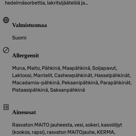
hedelmäsorbettia, lakritsijäätelöä ja…
Valmistusmaa
Suomi
Allergeenit
Muna, Maito, Pähkinä, Maapähkinä, Soijapavut,
Laktoosi, Mantelit, Cashewpähkinät, Hasselpähkinät,
Macadamia-pähkinä, Pekaanipähkinä, Parapähkinät,
Pistaasipähkinä, Saksanpähkinä
Ainesosat
Rasvaton MAITO jauheesta, vesi, sokeri, kasviöljyt
(kookos, rapsi), rasvaton MAITOjauhe, KERMA,