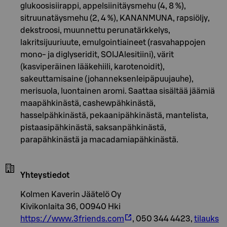
glukoosisiirappi, appelsiinitäysmehu (4, 8 %),
sitruunatäysmehu (2, 4 %), KANANMUNA, rapsiöljy,
dekstroosi, muunnettu perunatärkkelys,
lakritsijuuriuute, emulgointiaineet (rasvahappojen
mono- ja diglyseridit, SOIJAlesitiini), värit
(kasviperäinen lääkehiili, karotenoidit),
sakeuttamisaine (johanneksenleipäpuujauhe),
merisuola, luontainen aromi. Saattaa sisältää jäämiä
maapähkinästä, cashewpähkinästä,
hasselpähkinästä, pekaanipähkinästä, mantelista,
pistaasipähkinästä, saksanpähkinästä,
parapähkinästä ja macadamiapähkinästä.
Yhteystiedot
Kolmen Kaverin Jäätelö Oy
Kivikonlaita 36, 00940 Hki
https://www.3friends.com
, 050 344 4423,
tilauks