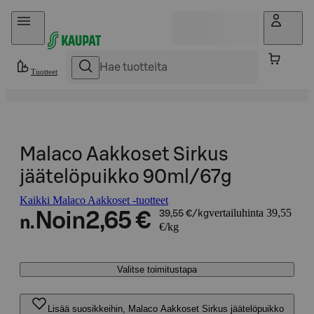
Hyppää sisältöön
Tuotteet
Malaco Aakkoset Sirkus
jäätelöpuikko 90ml/67g
Kaikki Malaco Aakkoset -tuotteet
vertailuhinta 39,55
Noin
2,65 €
39,55 €/kg
n.
€/kg
Valitse toimitustapa
Lisää suosikkeihin, Malaco Aakkoset Sirkus jäätelöpuikko