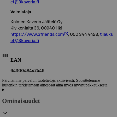
et@3kaveria.fi
Valmistaja
Kolmen Kaverin Jäätelö Oy
Kivikonlaita 36, 00940 Hki
https://www.3friends.com
, 050 344 4423,
tilauks
et@3kaveria.fi
EAN
6430048447446
Päivitämme palvelun tuotetietoja aktiivisesti. Suosittelemme
kuitenkin tarkistamaan ainesosat aina myös myyntipakkauksesta.
Ominaisuudet