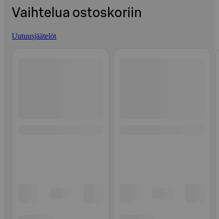
Vaihtelua ostoskoriin
Uutuusjäätelöt
Ohita listaus