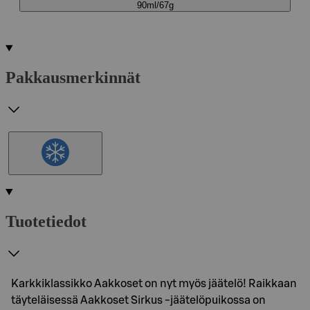
90ml/67g
Pakkausmerkinnät
Tuotetiedot
Karkkiklassikko Aakkoset on nyt myös jäätelö! Raikkaan
täyteläisessä Aakkoset Sirkus -jäätelöpuikossa on