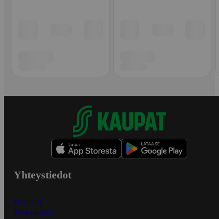
Yhteystiedot
Myymälät
Asiakaspalvelu