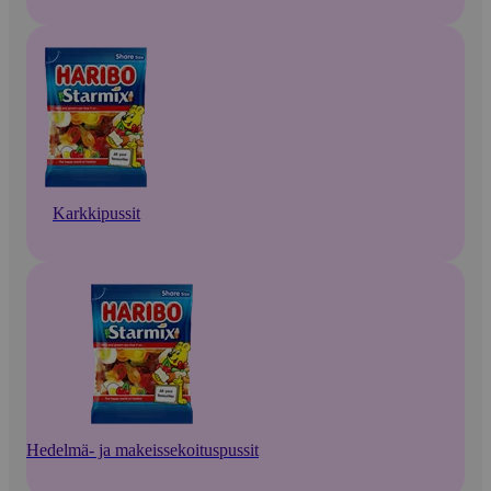
Karkkipussit
Hedelmä- ja makeissekoituspussit