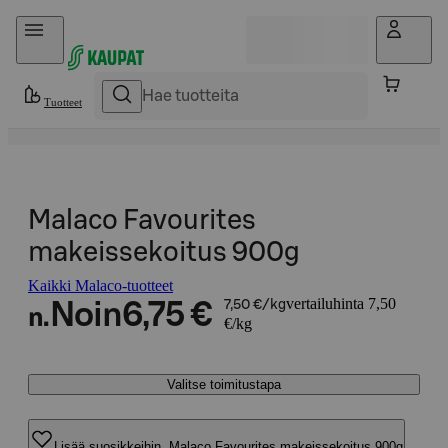
Hyppää sisältöön
Tuotteet
Malaco Favourites
makeissekoitus 900g
Kaikki Malaco-tuotteet
vertailuhinta 7,50
Noin
6,75 €
7,50 €/kg
n.
€/kg
Valitse toimitustapa
Lisää suosikkeihin, Malaco Favourites makeissekoitus 900g