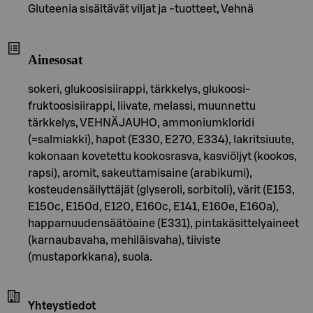
Gluteenia sisältävät viljat ja -tuotteet, Vehnä
Ainesosat
sokeri, glukoosisiirappi, tärkkelys, glukoosi-
fruktoosisiirappi, liivate, melassi, muunnettu
tärkkelys, VEHNÄJAUHO, ammoniumkloridi
(=salmiakki), hapot (E330, E270, E334), lakritsiuute,
kokonaan kovetettu kookosrasva, kasviöljyt (kookos,
rapsi), aromit, sakeuttamisaine (arabikumi),
kosteudensäilyttäjät (glyseroli, sorbitoli), värit (E153,
E150c, E150d, E120, E160c, E141, E160e, E160a),
happamuudensäätöaine (E331), pintakäsittelyaineet
(karnaubavaha, mehiläisvaha), tiiviste
(mustaporkkana), suola.
Yhteystiedot