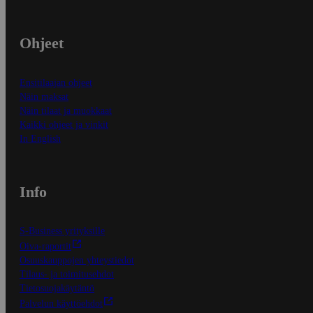
Ohjeet
Ensitilaajan ohjeet
Näin maksat
Näin tilaat ja muokkaat
Kaikki ohjeet ja vinkit
In English
Info
S-Business yrityksille
Oiva-raportit
Osuuskauppojen yhteystiedot
Tilaus- ja toimitusehdot
Tietosuojakäytäntö
Palvelun käyttöehdot