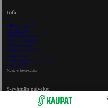
Info
S-Business yrityksille
Oiva-raportit
Osuuskauppojen yhteystiedot
Tilaus- ja toimitusehdot
Tietosuojakäytäntö
Palvelun käyttöehdot
Saavutettavuus
Mobiilisovelluksen saavutettavuus
Mainostajalle
Muuta evästeasetuksia
S-ryhmän palvelut
S-ryhmä