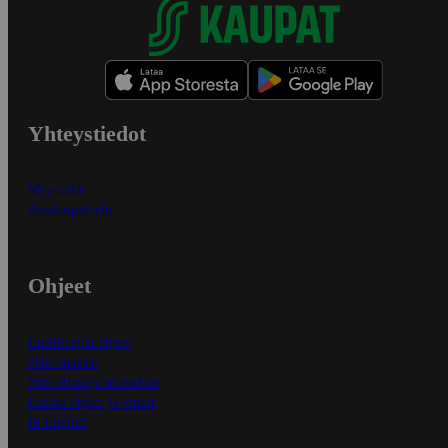
Yhteystiedot
Myymälät
Asiakaspalvelu
Ohjeet
Ensitilaajan ohjeet
Näin maksat
Näin tilaat ja muokkaat
Kaikki ohjeet ja vinkit
In English