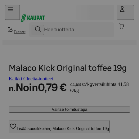
Hyppää sisältöön
Tuotteet
Malaco Kick Original toffee 19g
Kaikki Cloetta-tuotteet
vertailuhinta 41,58
Noin
0,79 €
41,58 €/kg
n.
€/kg
Valitse toimitustapa
Lisää suosikkeihin, Malaco Kick Original toffee 19g