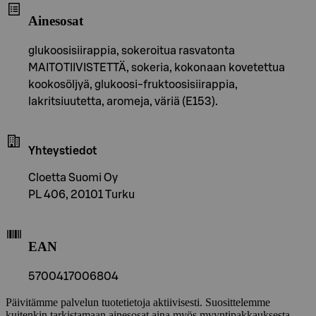
Ainesosat
glukoosisiirappia, sokeroitua rasvatonta
MAITOTIIVISTETTÄ, sokeria, kokonaan kovetettua
kookosöljyä, glukoosi-fruktoosisiirappia,
lakritsiuutetta, aromeja, väriä (E153).
Yhteystiedot
Cloetta Suomi Oy
PL 406, 20101 Turku
EAN
5700417006804
Päivitämme palvelun tuotetietoja aktiivisesti. Suosittelemme
kuitenkin tarkistamaan ainesosat aina myös myyntipakkauksesta.