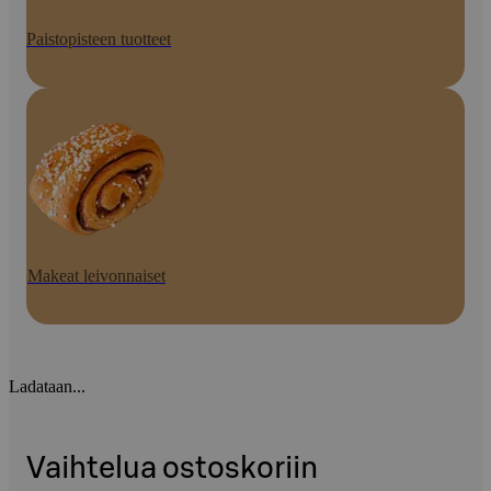
Paistopisteen tuotteet
Makeat leivonnaiset
Ladataan...
Vaihtelua ostoskoriin