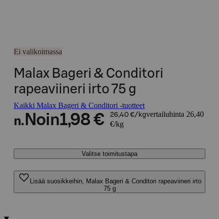
Ei valikoimassa
Malax Bageri & Conditori
rapeaviineri irto 75 g
Kaikki Malax Bageri & Conditori -tuotteet
vertailuhinta 26,40
Noin
1,98 €
26,40 €/kg
n.
€/kg
Valitse toimitustapa
Lisää suosikkeihin, Malax Bageri & Conditori rapeaviineri irto
75 g