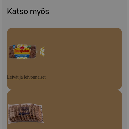
Katso myös
Leivät ja leivonnaiset