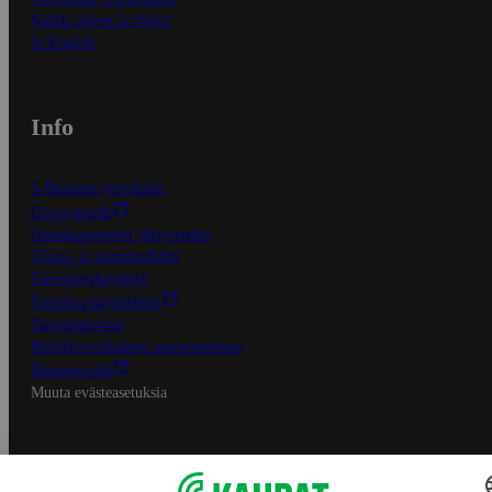
Kaikki ohjeet ja vinkit
In English
Info
S-Business yrityksille
Oiva-raportit
Osuuskauppojen yhteystiedot
Tilaus- ja toimitusehdot
Tietosuojakäytäntö
Palvelun käyttöehdot
Saavutettavuus
Mobiilisovelluksen saavutettavuus
Mainostajalle
Muuta evästeasetuksia
S-ryhmän palvelut