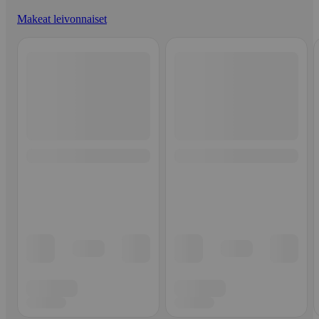
Makeat leivonnaiset
Ohita listaus