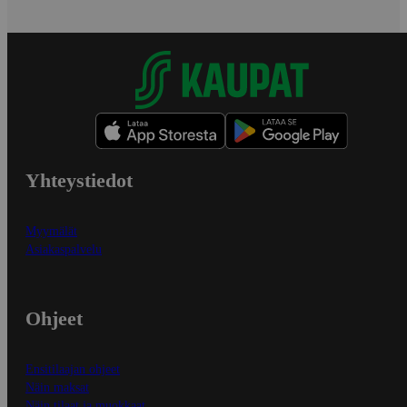
Yhteystiedot
Myymälät
Asiakaspalvelu
Ohjeet
Ensitilaajan ohjeet
Näin maksat
Näin tilaat ja muokkaat