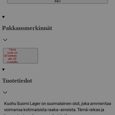
44cl
Pakkausmerkinnät
Tämä
tuote on
18
kielletty
alle 18-
vuotiailta
Tuotetiedot
Kuohu Suomi Lager on suomalainen olut, joka ammentaa
voimansa kotimaisista raaka-aineista. Tämä raikas ja