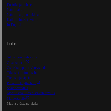
Ensitilaajan ohjeet
Näin maksat
Näin tilaat ja muokkaat
Kaikki ohjeet ja vinkit
In English
Info
S-Business yrityksille
Oiva-raportit
Osuuskauppojen yhteystiedot
Tilaus- ja toimitusehdot
Tietosuojakäytäntö
Palvelun käyttöehdot
Saavutettavuus
Mobiilisovelluksen saavutettavuus
Mainostajalle
Muuta evästeasetuksia