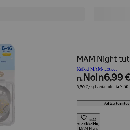
MAM Night tut
Kaikki MAM-tuotteet
Noin
6,99 
n.
vertailuhinta 3,50 
3,50 €/kpl
Valitse toimitu
Lisää
suosikkeihin,
MAM Night