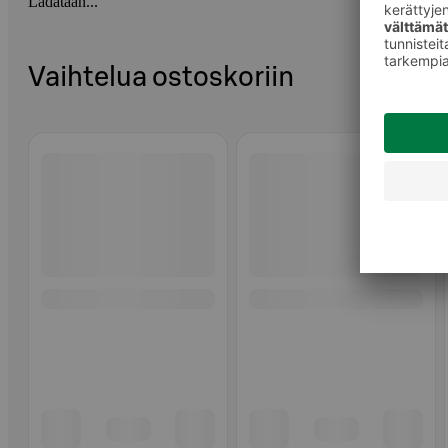
Ladataan...
Vaihtelua ostoskoriin
Ohita listaus