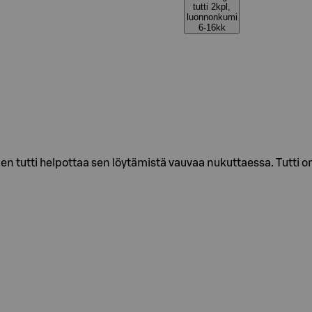
tutti 2kpl,
luonnonkumi
6-16kk
tutti helpottaa sen löytämistä vauvaa nukuttaessa. Tutti on