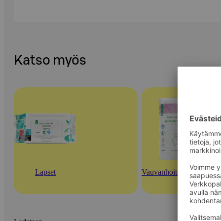
Katso myös
Lapset
Vauvanhoitotarvikkeet