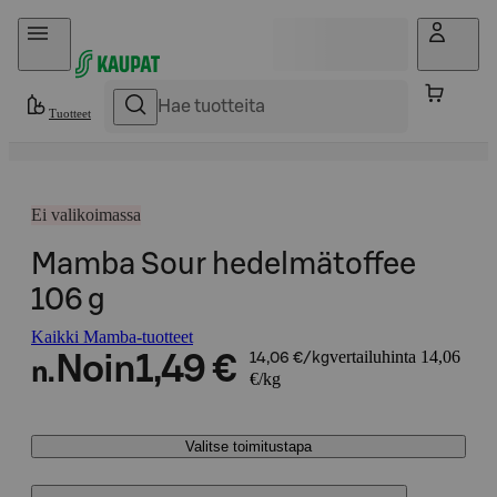
Hyppää sisältöön
Tuotteet
Ei valikoimassa
Mamba Sour hedelmätoffee
106 g
Kaikki Mamba-tuotteet
vertailuhinta 14,06
Noin
1,49 €
14,06 €/kg
n.
€/kg
Valitse toimitustapa