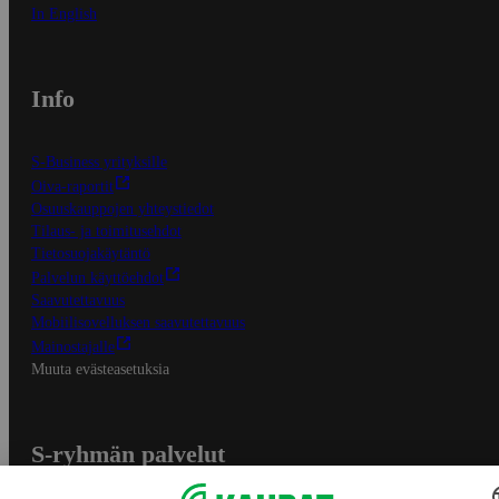
In English
Info
S-Business yrityksille
Oiva-raportit
Osuuskauppojen yhteystiedot
Tilaus- ja toimitusehdot
Tietosuojakäytäntö
Palvelun käyttöehdot
Saavutettavuus
Mobiilisovelluksen saavutettavuus
Mainostajalle
Muuta evästeasetuksia
S-ryhmän palvelut