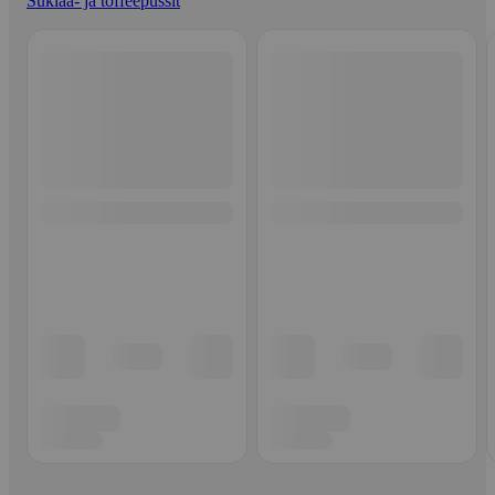
Suklaa- ja toffeepussit
Ohita listaus