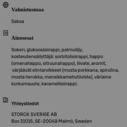
Valmistusmaa
Saksa
Ainesosat
Sokeri, glukoosisiirappi, palmuöljy,
kosteudensäilyttäjä: sorbitolisiirappi, happo
(omenahappo, sitruunahappo), liivate, aromit,
värjäävät elintarvikkeet (musta porkkana, spirulina,
musta herukka, mansikkamehutiiviste), väriaine
kurkumauute, karamellisiirappi.
Yhteystiedot
STORCK SVERIGE AB
Box 31015, SE-20049 Malmö, Sweden