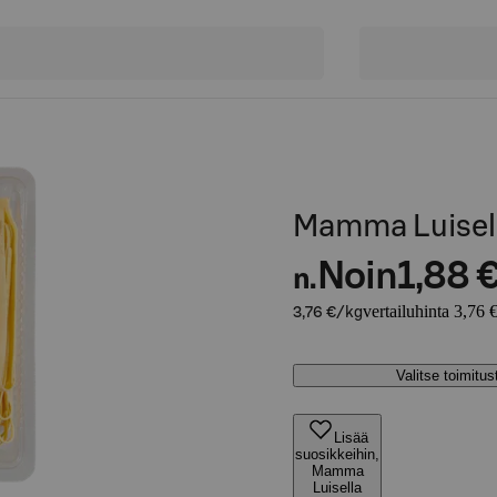
Mamma Luisell
Noin
1,88 
n.
vertailuhinta 3,76 
3,76 €/kg
Valitse toimitu
Lisää
suosikkeihin,
Mamma
Luisella