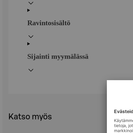
Ravintosisältö
Sijainti myymälässä
Katso myös