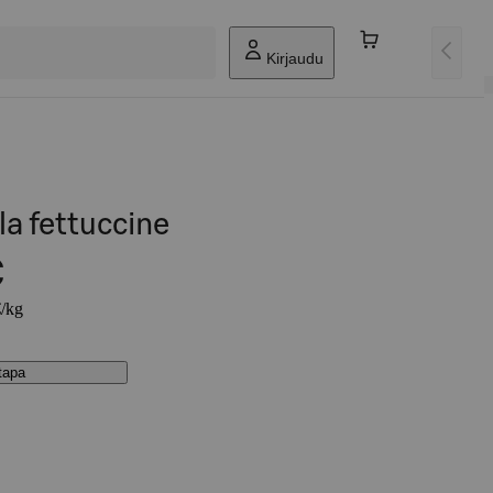
Kirjaudu
a fettuccine
€
€/kg
stapa