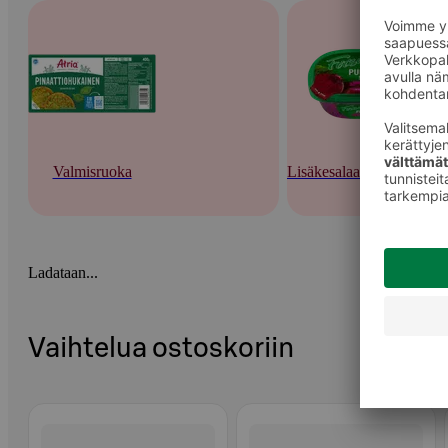
Valmisruoka
Lisäkesalaatit ja tuorepas
Ladataan...
Vaihtelua ostoskoriin
Ohita listaus