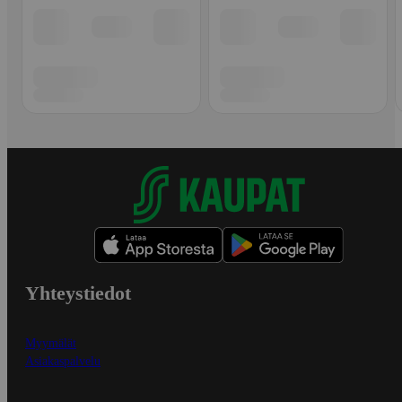
Yhteystiedot
Myymälät
Asiakaspalvelu