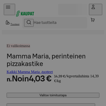
Hyppää sisältöön
Tuotteet
Ei valikoimassa
Mamma Maria, perinteinen
pizzakastike
Kaikki Mamma Maria -tuotteet
vertailuhinta 14,39
Noin
4,03 €
14,39 €/kg
n.
€/kg
Valitse toimitustapa