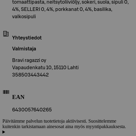
tomaattipasta, neitsytoliiviöljy, sokeri, suola, sipuli 0,
4%, SELLERI 0, 4%, porkkanat 0, 4%, basilika,
valkosipuli
Yhteystiedot
Valmistaja
Bravi ragazzi oy
Vapaudenkatu 10, 15110 Lahti
358503443442
EAN
6430057640265
Päivitämme palvelun tuotetietoja aktiivisesti. Suosittelemme
kuitenkin tarkistamaan ainesosat aina myös myyntipakkauksesta.