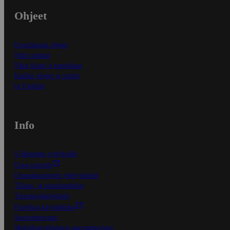
Ohjeet
Ensitilaajan ohjeet
Näin maksat
Näin tilaat ja muokkaat
Kaikki ohjeet ja vinkit
In English
Info
S-Business yrityksille
Oiva-raportit
Osuuskauppojen yhteystiedot
Tilaus- ja toimitusehdot
Tietosuojakäytäntö
Palvelun käyttöehdot
Saavutettavuus
Mobiilisovelluksen saavutettavuus