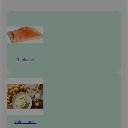
Ruokatori
Valmisruoka