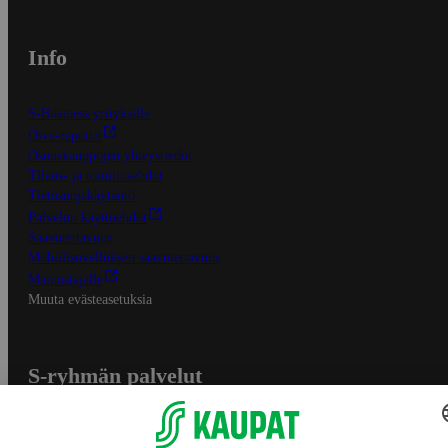
Info
S-Business yrityksille
Oiva-raportit
Osuuskauppojen yhteystiedot
Tilaus- ja toimitusehdot
Tietosuojakäytäntö
Palvelun käyttöehdot
Saavutettavuus
Mobiilisovelluksen saavutettavuus
Mainostajalle
Muuta evästeasetuksia
S-ryhmän palvelut
S-ryhmä