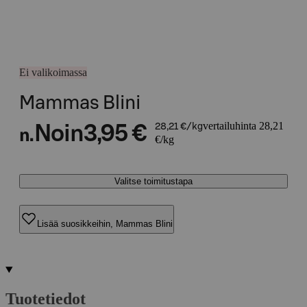
Ei valikoimassa
Mammas Blini
vertailuhinta 28,21
Noin
3,95 €
28,21 €/kg
n.
€/kg
Valitse toimitustapa
Lisää suosikkeihin, Mammas Blini
Tuotetiedot