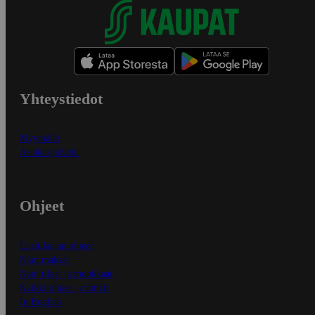
Yhteystiedot
Myymälät
Asiakaspalvelu
Ohjeet
Ensitilaajan ohjeet
Näin maksat
Näin tilaat ja muokkaat
Kaikki ohjeet ja vinkit
In English