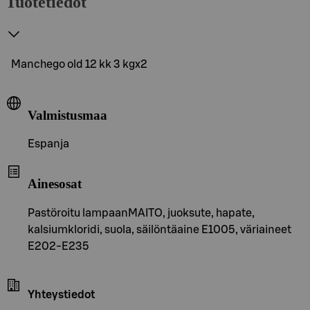
Tuotetiedot
Manchego old 12 kk 3 kgx2
Valmistusmaa
Espanja
Ainesosat
Pastöroitu lampaanMAITO, juoksute, hapate,
kalsiumkloridi, suola, säilöntäaine E1005, väriaineet
E202-E235
Yhteystiedot