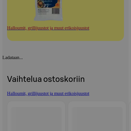
Halloumit, grillijuustot ja muut erikoisjuustot
Ladataan...
Vaihtelua ostoskoriin
Halloumit, grillijuustot ja muut erikoisjuustot
Ohita listaus