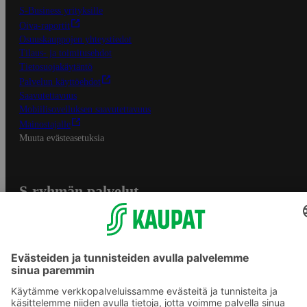
S-Business yrityksille
Oiva-raportit
Osuuskauppojen yhteystiedot
Tilaus- ja toimitusehdot
Tietosuojakäytäntö
Palvelun käyttöehdot
Saavutettavuus
Mobiilisovelluksen saavutettavuus
Mainostajalle
Muuta evästeasetuksia
S-ryhmän palvelut
S-ryhmä
Asiakasomistajuus
Yhteishyvä Ruoka -sovellus
S-ostoslista -sovellus
Prisma.fi
Sokos.fi