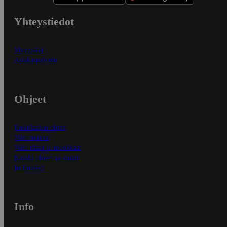
Yhteystiedot
Myymälät
Asiakaspalvelu
Ohjeet
Ensitilaajan ohjeet
Näin maksat
Näin tilaat ja muokkaat
Kaikki ohjeet ja vinkit
In English
Info