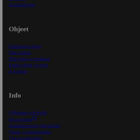
Asiakaspalvelu
Ohjeet
Ensitilaajan ohjeet
Näin maksat
Näin tilaat ja muokkaat
Kaikki ohjeet ja vinkit
In English
Info
S-Business yrityksille
Oiva-raportit
Osuuskauppojen yhteystiedot
Tilaus- ja toimitusehdot
Tietosuojakäytäntö