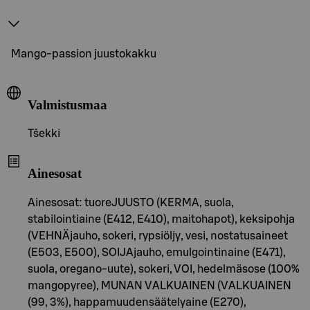
Mango-passion juustokakku
Valmistusmaa
Tšekki
Ainesosat
Ainesosat: tuoreJUUSTO (KERMA, suola,
stabilointiaine (E412, E410), maitohapot), keksipohja
(VEHNÄjauho, sokeri, rypsiöljy, vesi, nostatusaineet
(E503, E500), SOIJAjauho, emulgointinaine (E471),
suola, oregano-uute), sokeri, VOI, hedelmäsose (100%
mangopyree), MUNAN VALKUAINEN (VALKUAINEN
(99, 3%), happamuudensäätelyaine (E270),