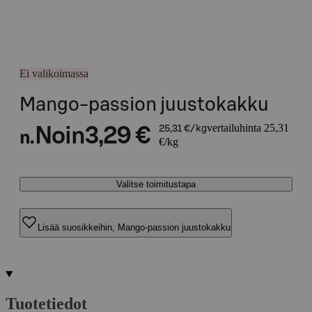
Ei valikoimassa
Mango-passion juustokakku
vertailuhinta 25,31
Noin
3,29 €
25,31 €/kg
n.
€/kg
Valitse toimitustapa
Lisää suosikkeihin, Mango-passion juustokakku
Tuotetiedot