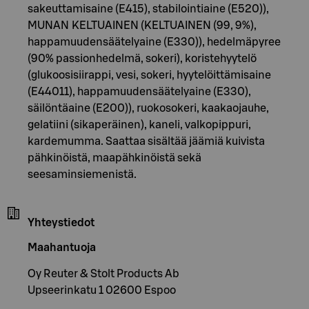
sakeuttamisaine (E415), stabilointiaine (E520)),
MUNAN KELTUAINEN (KELTUAINEN (99, 9%),
happamuudensäätelyaine (E330)), hedelmäpyree
(90% passionhedelmä, sokeri), koristehyytelö
(glukoosisiirappi, vesi, sokeri, hyytelöittämisaine
(E44011), happamuudensäätelyaine (E330),
säilöntäaine (E200)), ruokosokeri, kaakaojauhe,
gelatiini (sikaperäinen), kaneli, valkopippuri,
kardemumma. Saattaa sisältää jäämiä kuivista
pähkinöistä, maapähkinöistä sekä
seesaminsiemenistä.
Yhteystiedot
Maahantuoja
Oy Reuter & Stolt Products Ab
Upseerinkatu 1 02600 Espoo