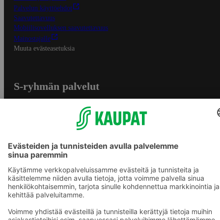
Palvelun käyttöehdot
Saavutettavuus
Mobiilisovelluksen saavutettavuus
Mainostajalle
Muuta evästeasetuksia
S-ryhmän palvelut
S-ryhmä
Asiakasomistajuus
Yhteishyvä Ruoka -sovellus
S-ostoslista -sovellus
Prisma.fi
Sokos.fi
S-Pankki
Yhteishyvä
Sokos Hotels
Raflaamo