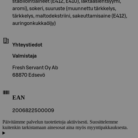
stabilointiaineet (E412, E410), laktaasientsyymi,
aromi), sokeri, suuruste (muunnettu tärkkelys,
tärkkelys, maltodekstriini, sakeuttamisaine (E412),
auringonkukkaöljy)
Yhteystiedot
Valmistaja
Fresh Servant Oy Ab
68870 Edsevö
EAN
2006822500009
Päivitämme palvelun tuotetietoja aktiivisesti. Suosittelemme
kuitenkin tarkistamaan ainesosat aina myös myyntipakkauksesta.