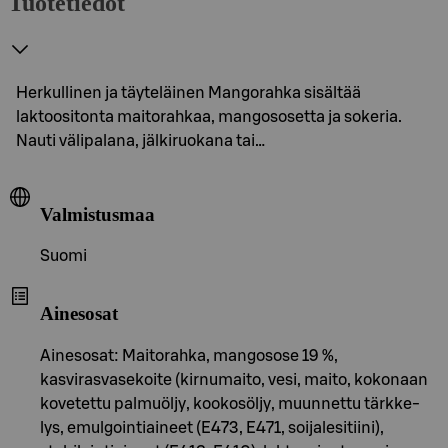
Tuotetiedot
Herkullinen ja täyteläinen Mangorahka sisältää
laktoositonta maitorahkaa, mangososetta ja sokeria.
Nauti välipalana, jälkiruokana tai…
Valmistusmaa
Suomi
Ainesosat
Ainesosat: Maitorahka, mangosose 19 %,
kasvirasvasekoite (kirnumaito, vesi, maito, kokonaan
kovetettu palmuöljy, kookosöljy, muunnettu tärkke-
lys, emulgointiaineet (E473, E471, soijalesitiini),