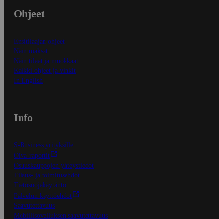
Ohjeet
Ensitilaajan ohjeet
Näin maksat
Näin tilaat ja muokkaat
Kaikki ohjeet ja vinkit
In English
Info
S-Business yrityksille
Oiva-raportit
Osuuskauppojen yhteystiedot
Tilaus- ja toimitusehdot
Tietosuojakäytäntö
Palvelun käyttöehdot
Saavutettavuus
Mobiilisovelluksen saavutettavuus