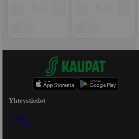
Yhteystiedot
Myymälät
Asiakaspalvelu