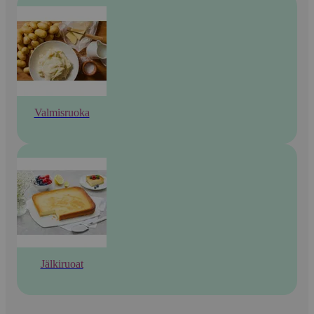
Valmisruoka
Jälkiruoat