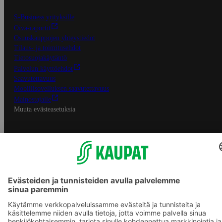
S-Business yrityksille
Oiva-raportit
Osuuskauppojen yhteystiedot
Tilaus- ja toimitusehdot
Tietosuojakäytäntö
Palvelun käyttöehdot
Saavutettavuus
Mobiilisovelluksen saavutettavuus
Mainostajalle
Muuta evästeasetuksia
S-ryhmän palvelut
S-ryhmä
Asiakasomistajuus
Yhteishyvä Ruoka -sovellus
S-ostoslista -sovellus
Prisma.fi