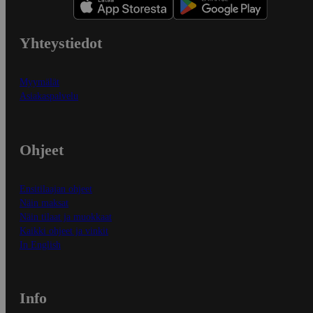
Yhteystiedot
Myymälät
Asiakaspalvelu
Ohjeet
Ensitilaajan ohjeet
Näin maksat
Näin tilaat ja muokkaat
Kaikki ohjeet ja vinkit
In English
Info