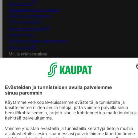
Oiva-raportit
Osuuskauppojen yhteystiedot
Tilaus- ja toimitusehdot
Tietosuojakäytäntö
Palvelun käyttöehdot
Saavutettavuus
Mobiilisovelluksen saavutettavuus
Mainostajalle
Muuta evästeasetuksia
S-ryhmän palvelut
S-ryhmä
Asiakasomistajuus
Yhteishyvä Ruoka -sovellus
S-ostoslista -sovellus
Prisma.fi
Sokos.fi
S-Pankki