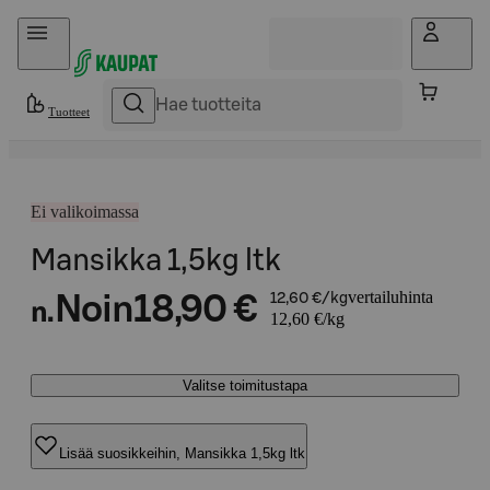
Hyppää sisältöön
Tuotteet
Ei valikoimassa
Mansikka 1,5kg ltk
vertailuhinta
Noin
18,90 €
12,60 €/kg
n.
12,60 €/kg
Valitse toimitustapa
Lisää suosikkeihin, Mansikka 1,5kg ltk