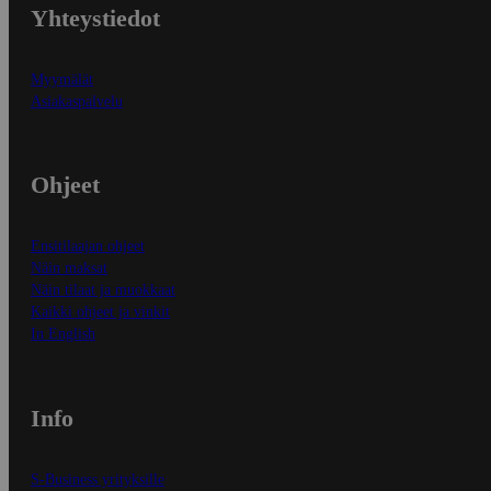
Yhteystiedot
Myymälät
Asiakaspalvelu
Ohjeet
Ensitilaajan ohjeet
Näin maksat
Näin tilaat ja muokkaat
Kaikki ohjeet ja vinkit
In English
Info
S-Business yrityksille