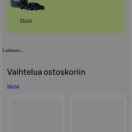
Marjat
Ladataan...
Vaihtelua ostoskoriin
Marjat
Ohita listaus