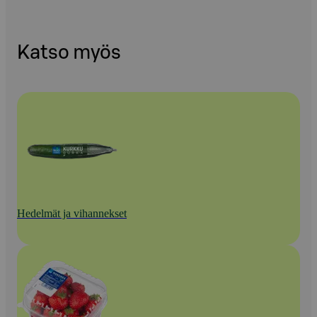
Katso myös
Hedelmät ja vihannekset