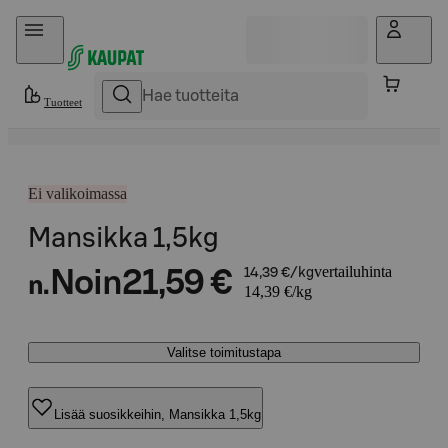
Hyppää sisältöön
Tuotteet
Ei valikoimassa
Mansikka 1,5kg
vertailuhinta
Noin
21,59 €
14,39 €/kg
n.
14,39 €/kg
Valitse toimitustapa
Lisää suosikkeihin, Mansikka 1,5kg