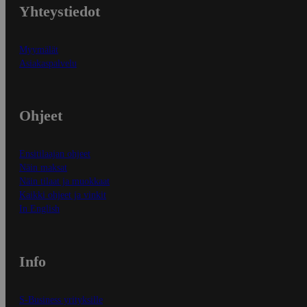
Yhteystiedot
Myymälät
Asiakaspalvelu
Ohjeet
Ensitilaajan ohjeet
Näin maksat
Näin tilaat ja muokkaat
Kaikki ohjeet ja vinkit
In English
Info
S-Business yrityksille