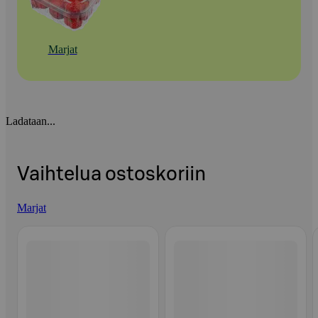
Marjat
Ladataan...
Vaihtelua ostoskoriin
Marjat
Ohita listaus