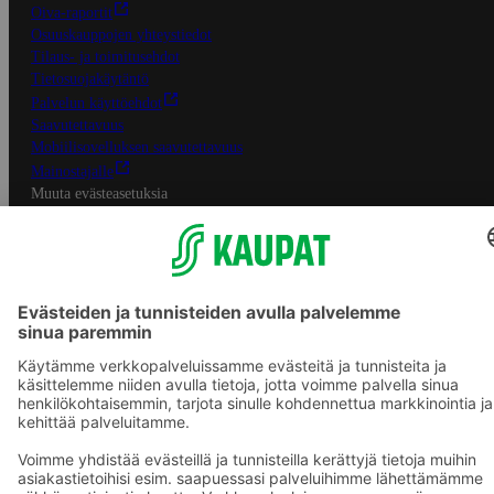
Oiva-raportit
Osuuskauppojen yhteystiedot
Tilaus- ja toimitusehdot
Tietosuojakäytäntö
Palvelun käyttöehdot
Saavutettavuus
Mobiilisovelluksen saavutettavuus
Mainostajalle
Muuta evästeasetuksia
S-ryhmän palvelut
S-ryhmä
Asiakasomistajuus
Yhteishyvä Ruoka -sovellus
S-ostoslista -sovellus
Prisma.fi
Sokos.fi
S-Pankki