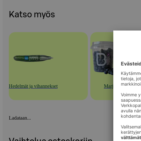
Katso myös
Hedelmät ja vihannekset
Marjat
Ladataan...