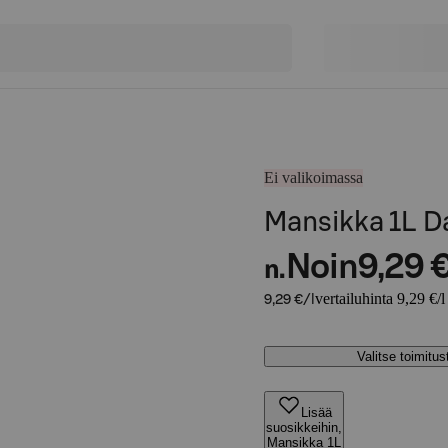
Ei valikoimassa
Mansikka 1L D
Noin
9,29 
n.
vertailuhinta 9,29 €/l
9,29 €/l
Valitse toimitu
Lisää
suosikkeihin,
Mansikka 1L