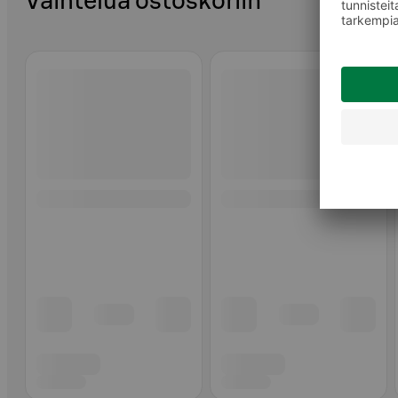
Vaihtelua ostoskoriin
Ohita listaus