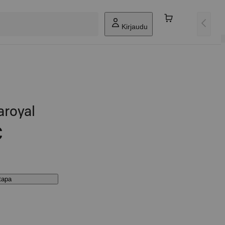
Kirjaudu
aroyal
€
stapa