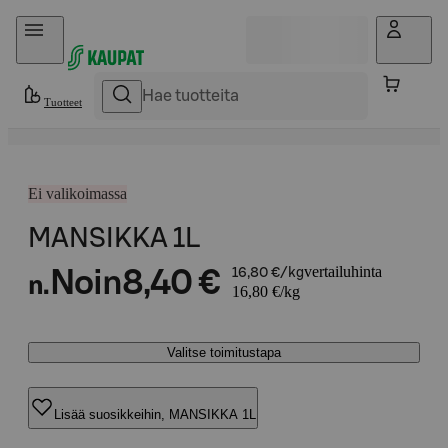
Hyppää sisältöön
Tuotteet
Ei valikoimassa
MANSIKKA 1L
vertailuhinta
Noin
8,40 €
16,80 €/kg
n.
16,80 €/kg
Valitse toimitustapa
Lisää suosikkeihin, MANSIKKA 1L