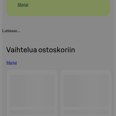
Marjat
Ladataan...
Vaihtelua ostoskoriin
Marjat
Ohita listaus