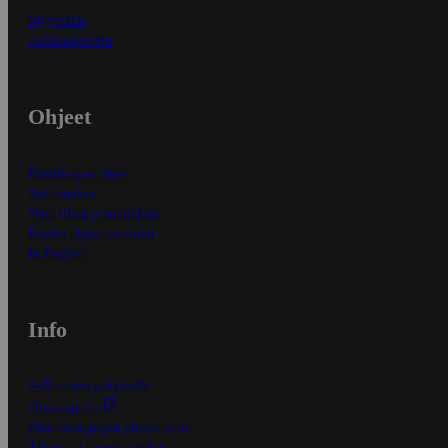
Myymälät
Asiakaspalvelu
Ohjeet
Ensitilaajan ohjeet
Näin maksat
Näin tilaat ja muokkaat
Kaikki ohjeet ja vinkit
In English
Info
S-Business yrityksille
Oiva-raportit
Osuuskauppojen yhteystiedot
Tilaus- ja toimitusehdot