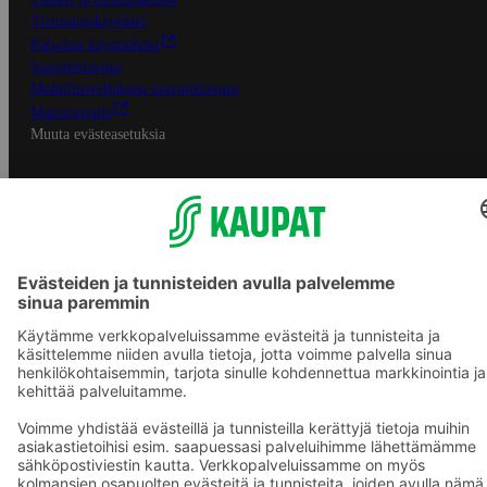
Tietosuojakäytäntö
Palvelun käyttöehdot
Saavutettavuus
Mobiilisovelluksen saavutettavuus
Mainostajalle
Muuta evästeasetuksia
S-ryhmän palvelut
S-ryhmä
Asiakasomistajuus
Yhteishyvä Ruoka -sovellus
S-ostoslista -sovellus
Prisma.fi
Sokos.fi
S-Pankki
Yhteishyvä
Sokos Hotels