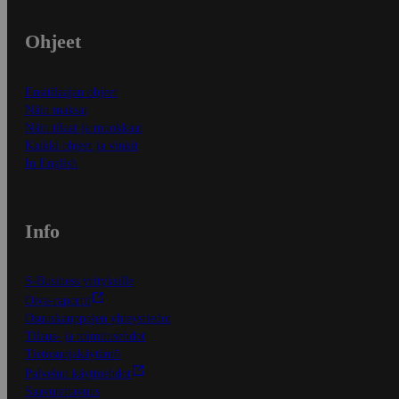
Ohjeet
Ensitilaajan ohjeet
Näin maksat
Näin tilaat ja muokkaat
Kaikki ohjeet ja vinkit
In English
Info
S-Business yrityksille
Oiva-raportit
Osuuskauppojen yhteystiedot
Tilaus- ja toimitusehdot
Tietosuojakäytäntö
Palvelun käyttöehdot
Saavutettavuus