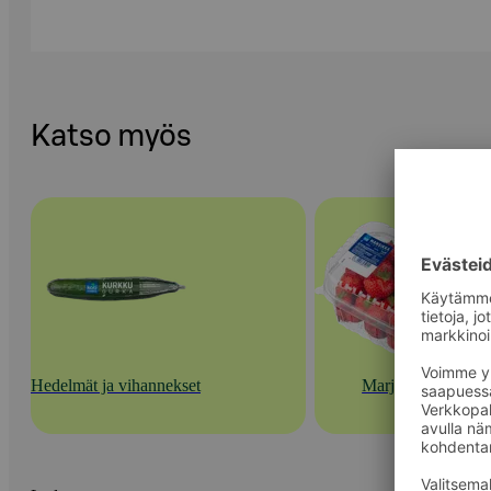
Katso myös
Hedelmät ja vihannekset
Marjat