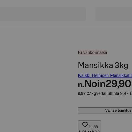
Ei valikoimassa
Mansikka 3kg
Kaikki Heinjoen Mansikkatila
Noin
29,90
n.
vertailuhinta 9,97 
9,97 €/kg
Valitse toimitu
Lisää
suosikkeihin,