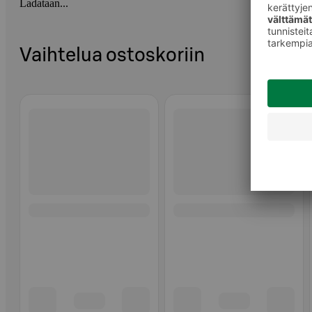
Ladataan...
Vaihtelua ostoskoriin
Ohita listaus