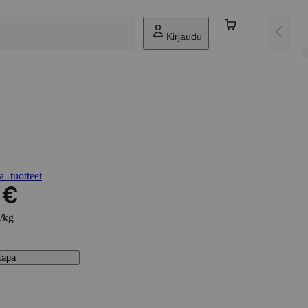
Kirjaudu
 -tuotteet
 €
€/kg
stapa