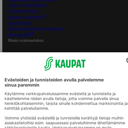
Tilaus- ja toimitusehdot
Tietosuojakäytäntö
Palvelun käyttöehdot
Saavutettavuus
Mobiilisovelluksen saavutettavuus
Mainostajalle
Muuta evästeasetuksia
S-ryhmän palvelut
S-ryhmä
Asiakasomistajuus
Yhteishyvä Ruoka -sovellus
S-ostoslista -sovellus
Prisma.fi
Sokos.fi
S-Pankki
Yhteishyvä