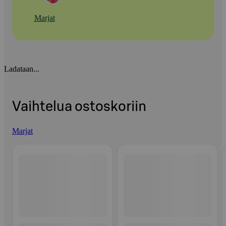
Marjat
Ladataan...
Vaihtelua ostoskoriin
Marjat
Ohita listaus