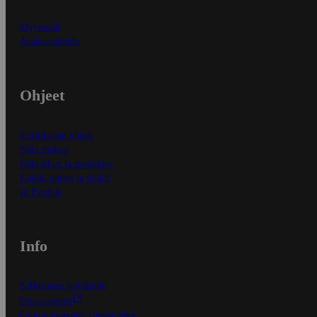
Myymälät
Asiakaspalvelu
Ohjeet
Ensitilaajan ohjeet
Näin maksat
Näin tilaat ja muokkaat
Kaikki ohjeet ja vinkit
In English
Info
S-Business yrityksille
Oiva-raportit
Osuuskauppojen yhteystiedot