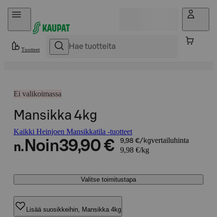
Hyppää sisältöön
Tuotteet
Ei valikoimassa
Mansikka 4kg
Kaikki Heinjoen Mansikkatila -tuotteet
vertailuhinta
Noin
39,90 €
9,98 €/kg
n.
9,98 €/kg
Valitse toimitustapa
Lisää suosikkeihin, Mansikka 4kg