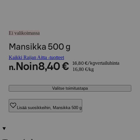
Ei valikoimassa
Mansikka 500 g
Kaikki Raijan Aitta -tuotteet
vertailuhinta
Noin
8,40 €
16,80 €/kg
n.
16,80 €/kg
Valitse toimitustapa
Lisää suosikkeihin, Mansikka 500 g