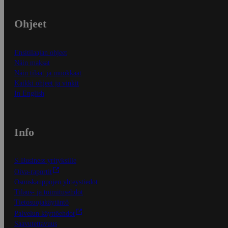
Ohjeet
Ensitilaajan ohjeet
Näin maksat
Näin tilaat ja muokkaat
Kaikki ohjeet ja vinkit
In English
Info
S-Business yrityksille
Oiva-raportit
Osuuskauppojen yhteystiedot
Tilaus- ja toimitusehdot
Tietosuojakäytäntö
Palvelun käyttöehdot
Saavutettavuus