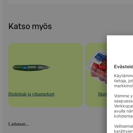
Katso myös
Hedelmät ja vihannekset
Marjat
Ladataan...