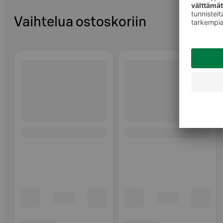
Vaihtelua ostoskoriin
Ohita listaus