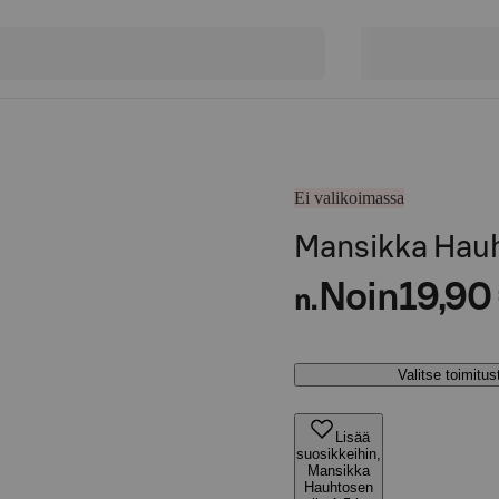
Ei valikoimassa
Mansikka Hauht
Noin
19,90
n.
Valitse toimitu
Lisää
suosikkeihin,
Mansikka
Hauhtosen