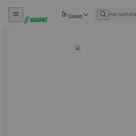
Hyppää sisältöön
Tuotteet