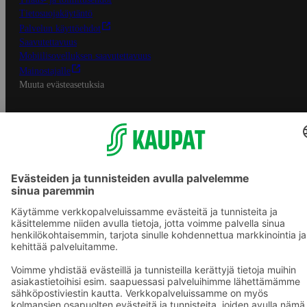
Tietosuojakäytäntö
Palvelun käyttöehdot
Saavutettavuus
Mobiilisovelluksen saavutettavuus
Mainostajalle
Muuta evästeasetuksia
S-ryhmän palvelut
S-ryhmä
Asiakasomistajuus
Yhteishyvä Ruoka -sovellus
S-ostoslista -sovellus
Prisma.fi
Sokos.fi
S-Pankki
Yhteishyvä
Sokos Hotels