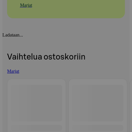
Marjat
Ladataan...
Vaihtelua ostoskoriin
Marjat
Ohita listaus