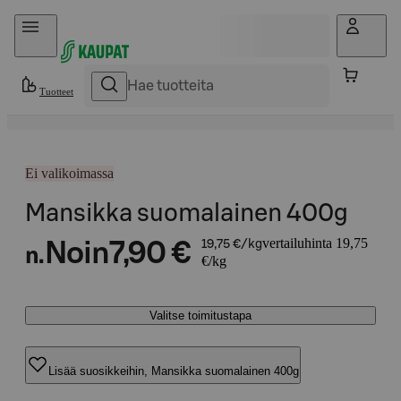
Hyppää sisältöön
Tuotteet
Ei valikoimassa
Mansikka suomalainen 400g
vertailuhinta 19,75
Noin
7,90 €
19,75 €/kg
n.
€/kg
Valitse toimitustapa
Lisää suosikkeihin, Mansikka suomalainen 400g