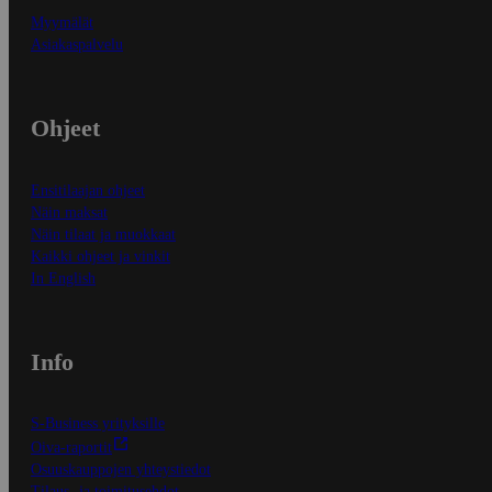
Myymälät
Asiakaspalvelu
Ohjeet
Ensitilaajan ohjeet
Näin maksat
Näin tilaat ja muokkaat
Kaikki ohjeet ja vinkit
In English
Info
S-Business yrityksille
Oiva-raportit
Osuuskauppojen yhteystiedot
Tilaus- ja toimitusehdot