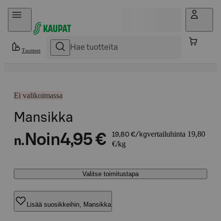
Hyppää sisältöön
Tuotteet
Ei valikoimassa
Mansikka
vertailuhinta 19,80
Noin
4,95 €
19,80 €/kg
n.
€/kg
Valitse toimitustapa
Lisää suosikkeihin, Mansikka