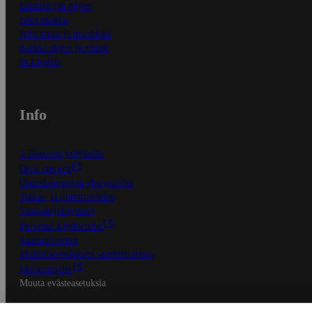
Ensitilaajan ohjeet
Näin maksat
Näin tilaat ja muokkaat
Kaikki ohjeet ja vinkit
In English
Info
S-Business yrityksille
Oiva-raportit
Osuuskauppojen yhteystiedot
Tilaus- ja toimitusehdot
Tietosuojakäytäntö
Palvelun käyttöehdot
Saavutettavuus
Mobiilisovelluksen saavutettavuus
Mainostajalle
Muuta evästeasetuksia