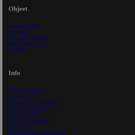
Ohjeet
Ensitilaajan ohjeet
Näin maksat
Näin tilaat ja muokkaat
Kaikki ohjeet ja vinkit
In English
Info
S-Business yrityksille
Oiva-raportit
Osuuskauppojen yhteystiedot
Tilaus- ja toimitusehdot
Tietosuojakäytäntö
Palvelun käyttöehdot
Saavutettavuus
Mobiilisovelluksen saavutettavuus