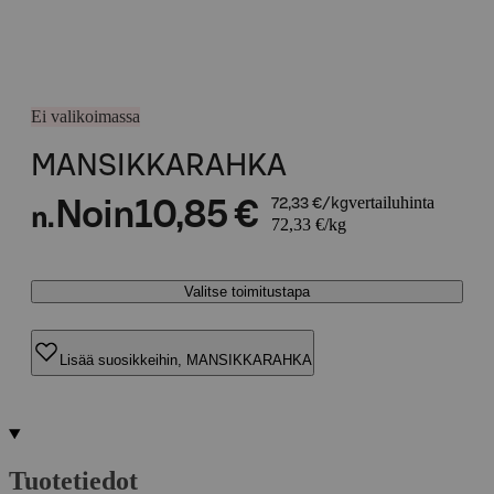
Ei valikoimassa
MANSIKKARAHKA
vertailuhinta
Noin
10,85 €
72,33 €/kg
n.
72,33 €/kg
Valitse toimitustapa
Lisää suosikkeihin, MANSIKKARAHKA
Tuotetiedot