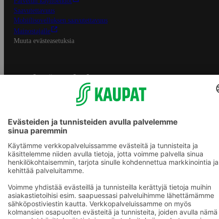
Palvelun käyttöehdot
Saavutettavuus
Mobiilisovelluksen saavutettavuus
Mainostajalle
Muuta evästeasetuksia
S-ryhmän palvelut
S-ryhmä
Asiakasomistajuus
Yhteishyvä Ruoka -sovellus
S-ostoslista -sovellus
Prisma.fi
Sokos.fi
S-Pankki
Yhteishyvä
Sokos Hotels
Raflaamo