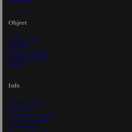
Asiakaspalvelu
Ohjeet
Ensitilaajan ohjeet
Näin maksat
Näin tilaat ja muokkaat
Kaikki ohjeet ja vinkit
In English
Info
S-Business yrityksille
Oiva-raportit
Osuuskauppojen yhteystiedot
Tilaus- ja toimitusehdot
Tietosuojakäytäntö