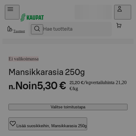
Hyppää sisältöön
Tuotteet
Ei valikoimassa
Mansikkarasia 250g
vertailuhinta 21,20
Noin
5,30 €
21,20 €/kg
n.
€/kg
Valitse toimitustapa
Lisää suosikkeihin, Mansikkarasia 250g