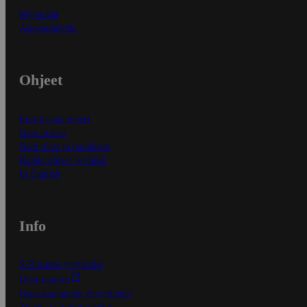
Myymälät
Asiakaspalvelu
Ohjeet
Ensitilaajan ohjeet
Näin maksat
Näin tilaat ja muokkaat
Kaikki ohjeet ja vinkit
In English
Info
S-Business yrityksille
Oiva-raportit
Osuuskauppojen yhteystiedot
Tilaus- ja toimitusehdot