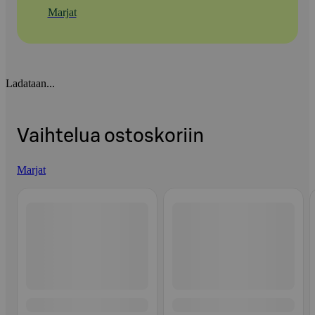
Marjat
Ladataan...
Vaihtelua ostoskoriin
Marjat
Ohita listaus