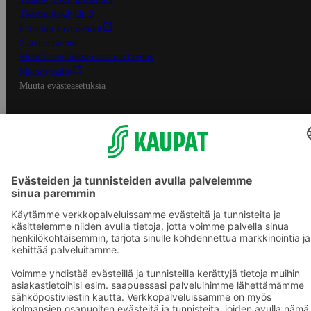
Tietosuojakäytäntö
Palvelun käyttöehdot
Saavutettavuus
Mobiilisovelluksen saavutettavuus
Mainostajalle
Muuta evästeasetuksia
S-ryhmän palvelut
S-ryhmä
Asiakasomistajuus
Yhteishyvä Ruoka -sovellus
S-ostoslista -sovellus
Prisma.fi
Sokos.fi
S-Pankki
Yhteishyvä
Sokos Hotels