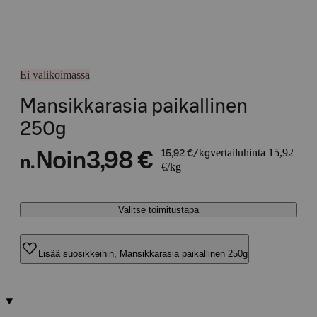
Ei valikoimassa
Mansikkarasia paikallinen
250g
vertailuhinta 15,92
Noin
3,98 €
15,92 €/kg
n.
€/kg
Valitse toimitustapa
Lisää suosikkeihin, Mansikkarasia paikallinen 250g