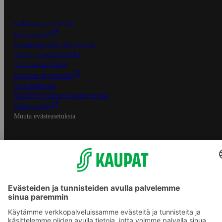
S-Business yrityksille
Oiva-raportit
Osuuskauppojen yhteystiedot
Tilaus- ja toimitusehdot
Tietosuojakäytäntö
Palvelun käyttöehdot
Saavutettavuus
Mobiilisovelluksen saavutettavuus
Mainostajalle
Muuta evästeasetuksia
S-ryhmän palvelut
S-ryhmä
Asiakasomistajuus
Yhteishyvä Ruoka -sovellus
S-ostoslista -sovellus