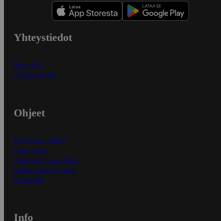
Yhteystiedot
Myymälät
Asiakaspalvelu
Ohjeet
Ensitilaajan ohjeet
Näin maksat
Näin tilaat ja muokkaat
Kaikki ohjeet ja vinkit
In English
Info