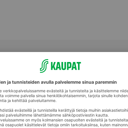
Makeat leivonnaiset