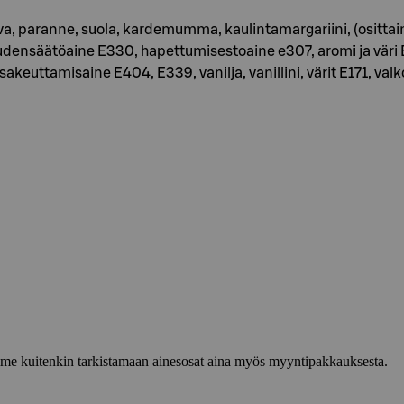
 paranne, suola, kardemumma, kaulintamargariini, (osittain ko
udensäätöaine E330, hapettumisestoaine e307, aromi ja väri E
sakeuttamisaine E404, E339, vanilja, vanillini, värit E171, v
lemme kuitenkin tarkistamaan ainesosat aina myös myyntipakkauksesta.