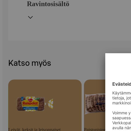
Ravintosisältö
Katso myös
Leivät, keksit ja leivonnaiset
Paistopisteen tuotteet