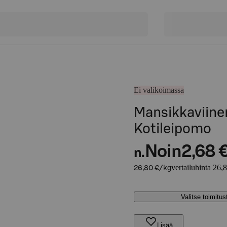
Ei valikoimassa
Mansikkaviiner
Kotileipomo
Noin
2,68 
n.
vertailuhinta 26,
26,80 €/kg
Valitse toimitu
Lisää