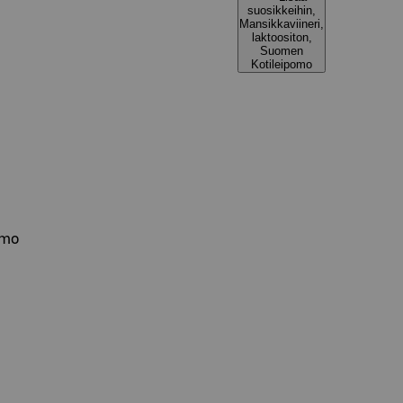
suosikkeihin,
Mansikkaviineri,
laktoositon,
Suomen
Kotileipomo
omo