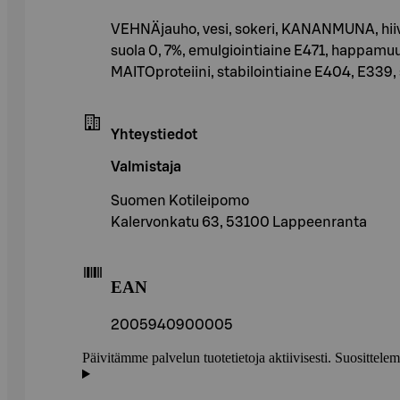
VEHNÄjauho, vesi, sokeri, KANANMUNA, hiiva,
suola 0, 7%, emulgiointiaine E471, happamu
MAITOproteiini, stabilointiaine E404, E339, 
Yhteystiedot
Valmistaja
Suomen Kotileipomo
Kalervonkatu 63, 53100 Lappeenranta
EAN
2005940900005
Päivitämme palvelun tuotetietoja aktiivisesti. Suositte