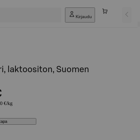
Kirjaudu
i, laktoositon, Suomen
€
80 €/kg
stapa