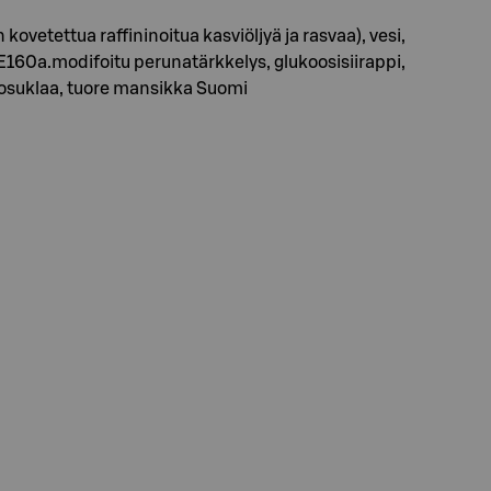
vetettua raffininoitua kasviöljyä ja rasvaa), vesi,
160a.modifoitu perunatärkkelys, glukoosisiirappi,
alkosuklaa, tuore mansikka Suomi