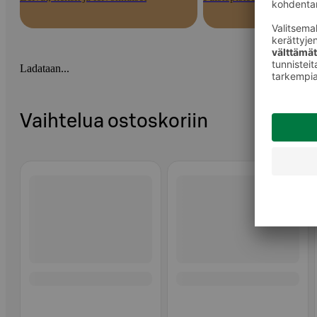
Ladataan...
Vaihtelua ostoskoriin
Ohita listaus