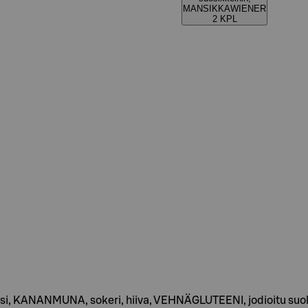
MANSIKKAWIENER
2 KPL
i, KANANMUNA, sokeri, hiiva, VEHNÄGLUTEENI, jodioitu suola, 