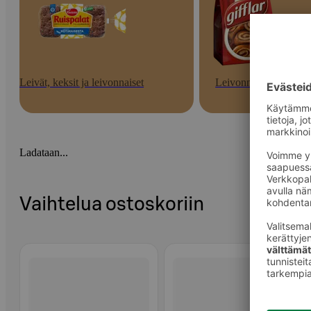
Leivät, keksit ja leivonnaiset
Leivonnaiset
Ladataan...
Vaihtelua ostoskoriin
Ohita listaus