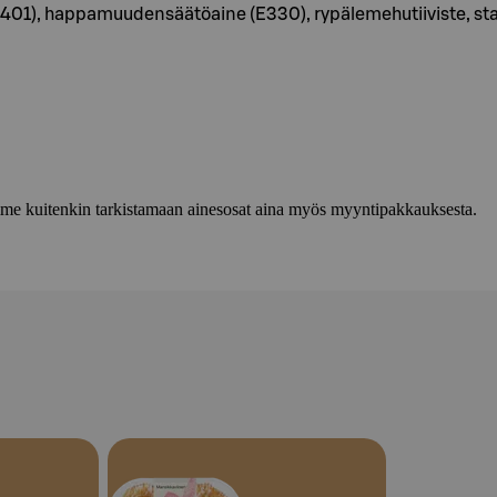
01), happamuudensäätöaine (E330), rypälemehutiiviste, stabi
lemme kuitenkin tarkistamaan ainesosat aina myös myyntipakkauksesta.