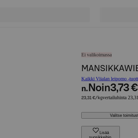
Ei valikoimassa
MANSIKKAWIE
Kaikki Viialan leipomo -tuott
Noin
3,73 €
n.
vertailuhinta 23,3
23,31 €/kg
Valitse toimitu
Lisää
suosikkeihin,