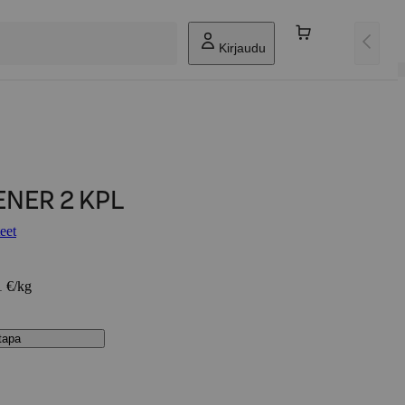
Kirjaudu
NER 2 KPL
eet
1 €/kg
stapa