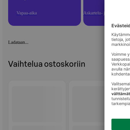
Vapaa-aika
Askartelu- ja toimistotarv
Ladataan...
Vaihtelua ostoskoriin
Ohita listaus