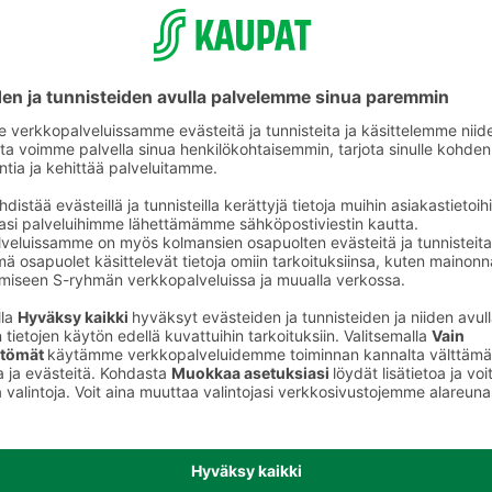
ikkeet
Kynät ja kirjoitustarvikkeet