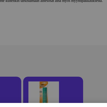
lemme kuitenkin tarkistamaan ainesosat aina myös myyntipakkauksesta.