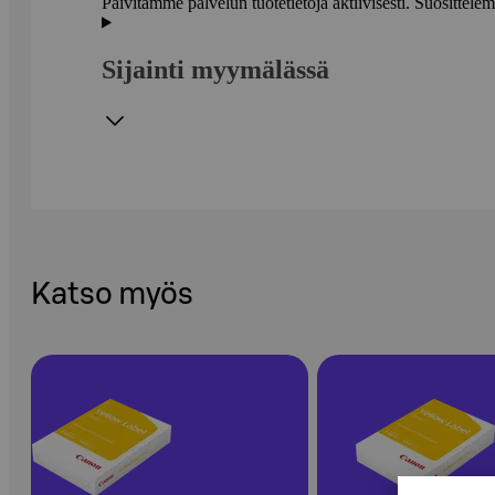
Päivitämme palvelun tuotetietoja aktiivisesti. Suositte
Sijainti myymälässä
Katso myös