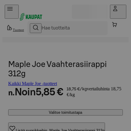
Hyppää sisältöön
Tuotteet
Maple Joe Vaahterasiirappi
312g
Kaikki Maple Joe -tuotteet
vertailuhinta 18,75
Noin
5,85 €
18,75 €/kg
n.
€/kg
Valitse toimitustapa
Lisää suosikkeihin, Maple Joe Vaahterasiirappi 312g