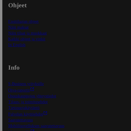
Ohjeet
Ensitilaajan ohjeet
Näin maksat
Näin tilaat ja muokkaat
Kaikki ohjeet ja vinkit
In English
Info
S-Business yrityksille
Oiva-raportit
Osuuskauppojen yhteystiedot
Tilaus- ja toimitusehdot
Tietosuojakäytäntö
Palvelun käyttöehdot
Saavutettavuus
Mobiilisovelluksen saavutettavuus