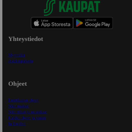
Yhteystiedot
Myymälät
Asiakaspalvelu
Ohjeet
Ensitilaajan ohjeet
Näin maksat
Näin tilaat ja muokkaat
Kaikki ohjeet ja vinkit
In English