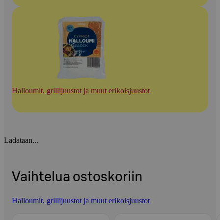
Halloumit, grillijuustot ja muut erikoisjuustot
Ladataan...
Vaihtelua ostoskoriin
Halloumit, grillijuustot ja muut erikoisjuustot
Ohita listaus