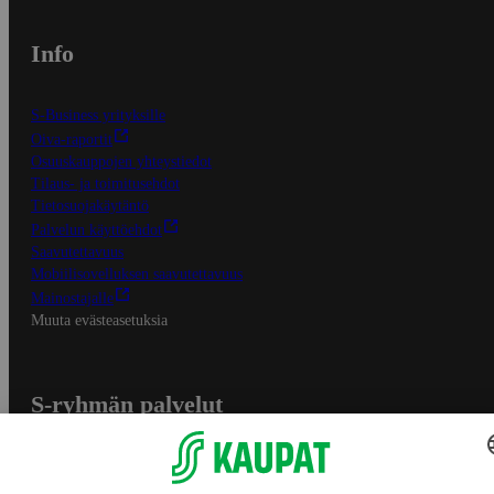
Info
S-Business yrityksille
Oiva-raportit
Osuuskauppojen yhteystiedot
Tilaus- ja toimitusehdot
Tietosuojakäytäntö
Palvelun käyttöehdot
Saavutettavuus
Mobiilisovelluksen saavutettavuus
Mainostajalle
Muuta evästeasetuksia
S-ryhmän palvelut
S-ryhmä
Asiakasomistajuus