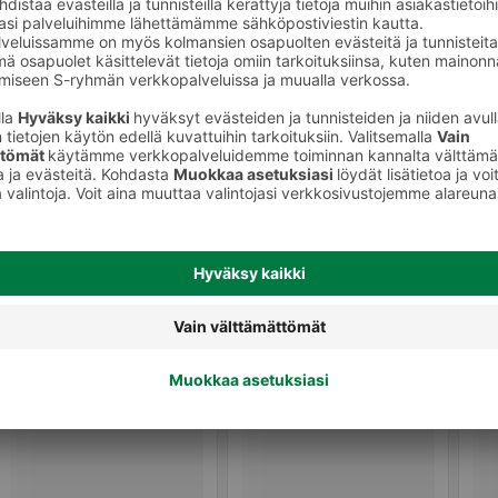
akäyttökattaus
Lautasliinat ja servetit