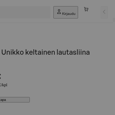
Kirjaudu
Unikko keltainen lautasliina
€
€/kpl
stapa