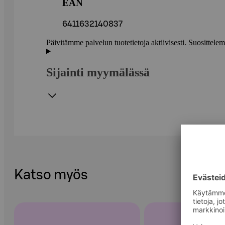
EAN
6411632140837
Päivitämme palvelun tuotetietoja aktiivisesti. Suositte
Sijainti myymälässä
Katso myös