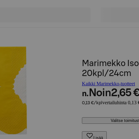
Marimekko Iso 
20kpl/24cm
Kaikki Marimekko-tuotteet
Noin
2,65 
n.
vertailuhinta 0,13 
0,13 €/kpl
Valitse toimitu
Lisää