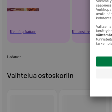
Keittiö ja kattaus
Kattaustarvikkeet ja kert
Ladataan...
Vaihtelua ostoskoriin
Ohita listaus