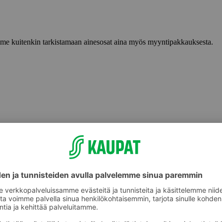
lemme kuitenkin tarkistamaan ainesosat aina myös myyntipakkauksesta.