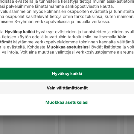
akäyttökattaus
Lautasliinat ja servetit