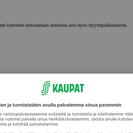
lemme kuitenkin tarkistamaan ainesosat aina myös myyntipakkauksesta.