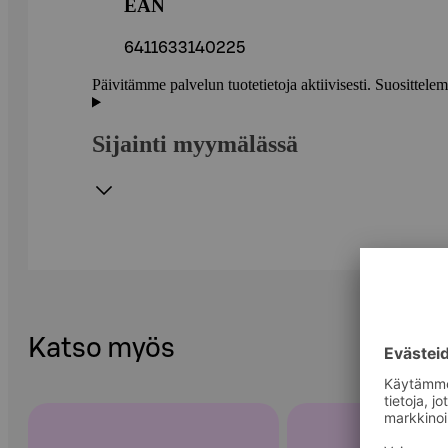
EAN
6411633140225
Päivitämme palvelun tuotetietoja aktiivisesti. Suositte
Sijainti myymälässä
Katso myös