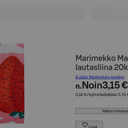
Marimekko Ma
lautasliina 2
Kaikki Marimekko-tuotteet
Noin
3,15 €
n.
vertailuhinta 0,16 
0,16 €/kpl
Valitse toimitu
Lisää