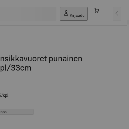
Kirjaudu
nsikkavuoret punainen
0kpl/33cm
€/kpl
stapa