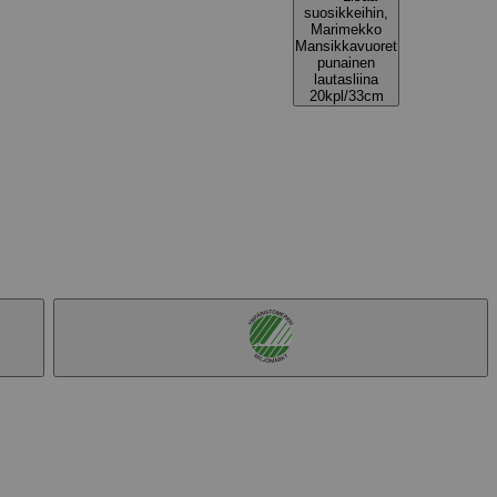
suosikkeihin,
Marimekko
Mansikkavuoret
punainen
lautasliina
20kpl/33cm