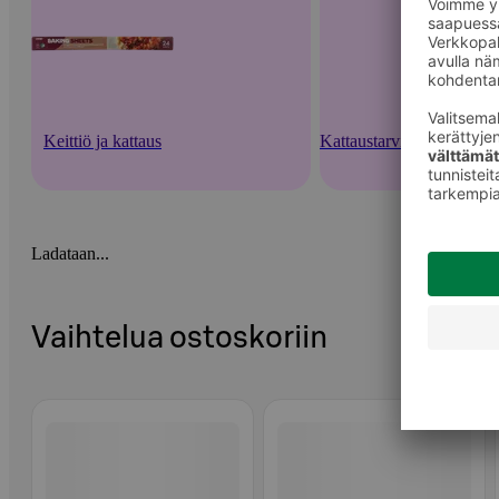
Keittiö ja kattaus
Kattaustarvikkeet ja kert
Ladataan...
Vaihtelua ostoskoriin
Ohita listaus