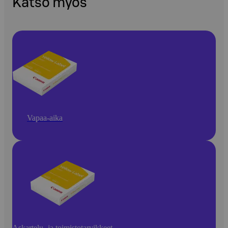
Katso myös
Vapaa-aika
Askartelu- ja toimistotarvikkeet