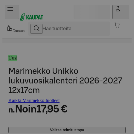
Hyppää sisältöön
Tuotteet
Uusi
Marimekko Unikko
lukuvuosikalenteri 2026-2027
12x17cm
Kaikki Marimekko-tuotteet
Noin
17,95 €
n.
Valitse toimitustapa