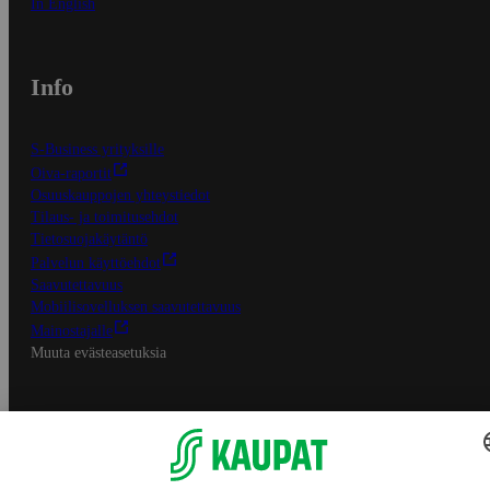
In English
Info
S-Business yrityksille
Oiva-raportit
Osuuskauppojen yhteystiedot
Tilaus- ja toimitusehdot
Tietosuojakäytäntö
Palvelun käyttöehdot
Saavutettavuus
Mobiilisovelluksen saavutettavuus
Mainostajalle
Muuta evästeasetuksia
S-ryhmän palvelut