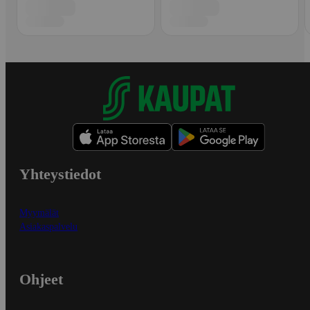
Yhteystiedot
Myymälät
Asiakaspalvelu
Ohjeet