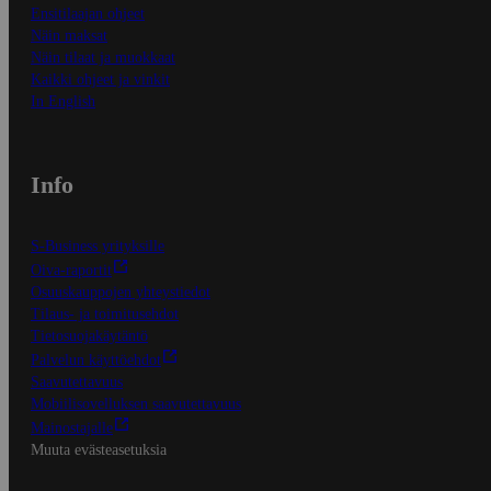
Ensitilaajan ohjeet
Näin maksat
Näin tilaat ja muokkaat
Kaikki ohjeet ja vinkit
In English
Info
S-Business yrityksille
Oiva-raportit
Osuuskauppojen yhteystiedot
Tilaus- ja toimitusehdot
Tietosuojakäytäntö
Palvelun käyttöehdot
Saavutettavuus
Mobiilisovelluksen saavutettavuus
Mainostajalle
Muuta evästeasetuksia