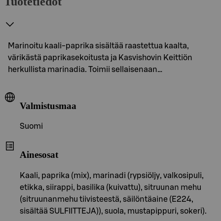
Tuotetiedot
Marinoitu kaali-paprika sisältää raastettua kaalta,
värikästä paprikasekoitusta ja Kasvishovin Keittiön
herkullista marinadia. Toimii sellaisenaan…
Valmistusmaa
Suomi
Ainesosat
Kaali, paprika (mix), marinadi (rypsiöljy, valkosipuli,
etikka, siirappi, basilika (kuivattu), sitruunan mehu
(sitruunanmehu tiivisteestä, säilöntäaine (E224,
sisältää SULFIITTEJA)), suola, mustapippuri, sokeri).