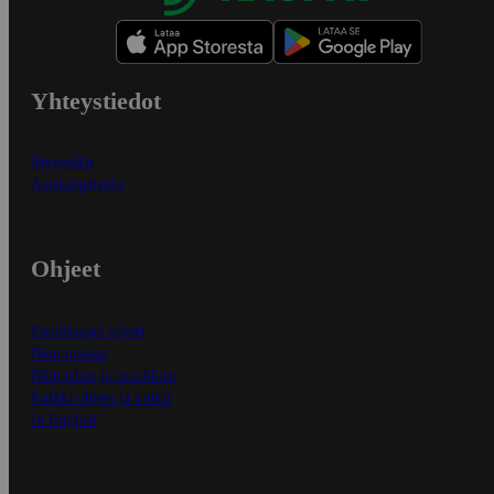
Yhteystiedot
Myymälät
Asiakaspalvelu
Ohjeet
Ensitilaajan ohjeet
Näin maksat
Näin tilaat ja muokkaat
Kaikki ohjeet ja vinkit
In English