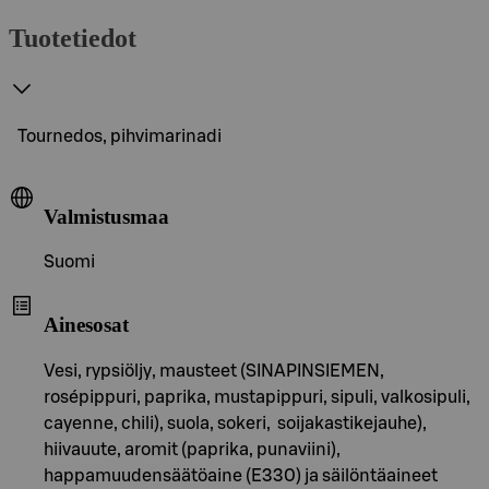
Tuotetiedot
Tournedos, pihvimarinadi
Valmistusmaa
Suomi
Ainesosat
Vesi, rypsiöljy, mausteet (SINAPINSIEMEN,
rosépippuri, paprika, mustapippuri, sipuli, valkosipuli,
cayenne, chili), suola, sokeri, soijakastikejauhe),
hiivauute, aromit (paprika, punaviini),
happamuudensäätöaine (E330) ja säilöntäaineet