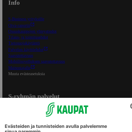
Info
S-Business yrityksille
Oiva-raportit
Osuuskauppojen yhteystiedot
Tilaus- ja toimitusehdot
Tietosuojakäytäntö
Palvelun käyttöehdot
Saavutettavuus
Mobiilisovelluksen saavutettavuus
Mainostajalle
Muuta evästeasetuksia
S-ryhmän palvelut
S-ryhmä
Asiakasomistajuus
Yhteishyvä Ruoka -sovellus