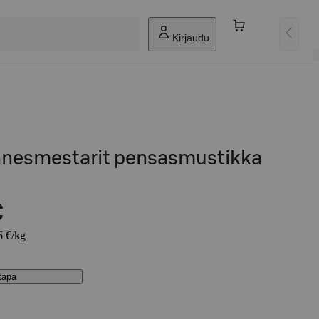
Kirjaudu
annesmestarit pensasmustikka
€
6 €/kg
stapa