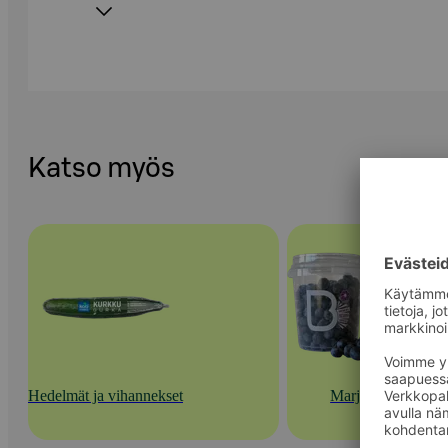
Katso myös
Hedelmät ja vihannekset
Marjat