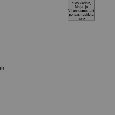
suosikkeihin,
Marja- ja
Vihannesmestarit
pensasmustikka
rasia
sia