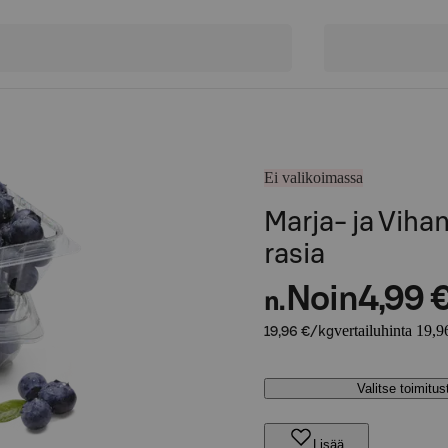
Ei valikoimassa
Marja- ja Vih
rasia
Noin
4,99 
n.
vertailuhinta 19,9
19,96 €/kg
Valitse toimitu
Lisää