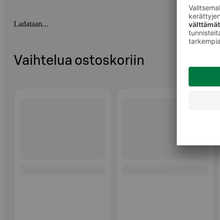
Ladataan...
Vaihtelua ostoskoriin
Ohita listaus