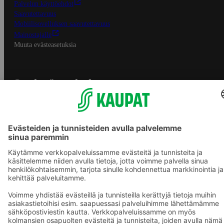
Palvelun käyttöehdot
Saavutettavuus
Mobiilisovelluksen saavutettavuus
Mainostajalle
Muuta evästeasetuksia
S-ryhmän palvelut
S-ryhmä
Asiakasomistajuus
Yhteishyvä Ruoka -sovellus
S-ostoslista -sovellus
Prisma.fi
Sokos.fi
S-Pankki
Yhteishyvä
Sokos Hotels
Raflaamo