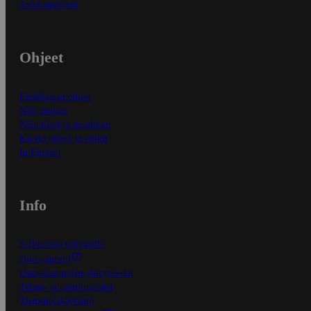
Asiakaspalvelu
Ohjeet
Ensitilaajan ohjeet
Näin maksat
Näin tilaat ja muokkaat
Kaikki ohjeet ja vinkit
In English
Info
S-Business yrityksille
Oiva-raportit
Osuuskauppojen yhteystiedot
Tilaus- ja toimitusehdot
Tietosuojakäytäntö