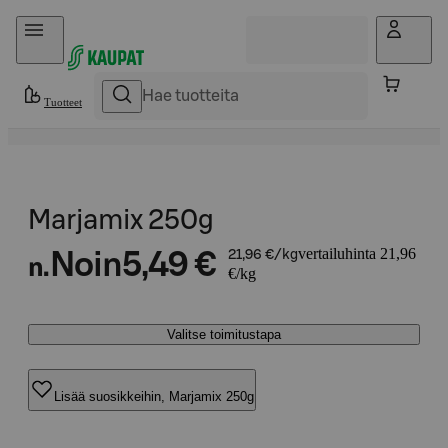
Hyppää sisältöön
Tuotteet
Marjamix 250g
vertailuhinta 21,96
Noin
5,49 €
21,96 €/kg
n.
€/kg
Valitse toimitustapa
Lisää suosikkeihin, Marjamix 250g