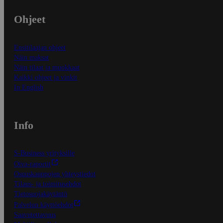
Ohjeet
Ensitilaajan ohjeet
Näin maksat
Näin tilaat ja muokkaat
Kaikki ohjeet ja vinkit
In English
Info
S-Business yrityksille
Oiva-raportit
Osuuskauppojen yhteystiedot
Tilaus- ja toimitusehdot
Tietosuojakäytäntö
Palvelun käyttöehdot
Saavutettavuus