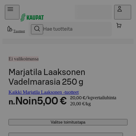
Hyppää sisältöön
Tuotteet
Ei valikoimassa
Marjatila Laaksonen
Vadelmarasia 250 g
Kaikki Marjatila Laaksonen -tuotteet
vertailuhinta
Noin
5,00 €
20,00 €/kg
n.
20,00 €/kg
Valitse toimitustapa