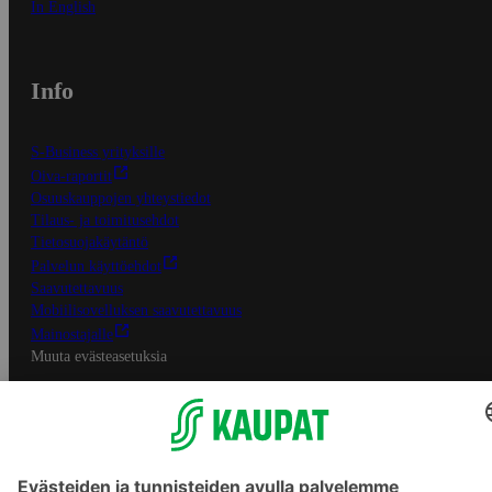
In English
Info
S-Business yrityksille
Oiva-raportit
Osuuskauppojen yhteystiedot
Tilaus- ja toimitusehdot
Tietosuojakäytäntö
Palvelun käyttöehdot
Saavutettavuus
Mobiilisovelluksen saavutettavuus
Mainostajalle
Muuta evästeasetuksia
S-ryhmän palvelut