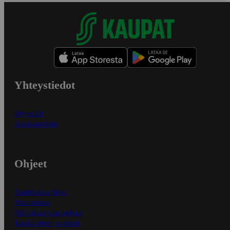
Yhteystiedot
Myymälät
Asiakaspalvelu
Ohjeet
Ensitilaajan ohjeet
Näin maksat
Näin tilaat ja muokkaat
Kaikki ohjeet ja vinkit