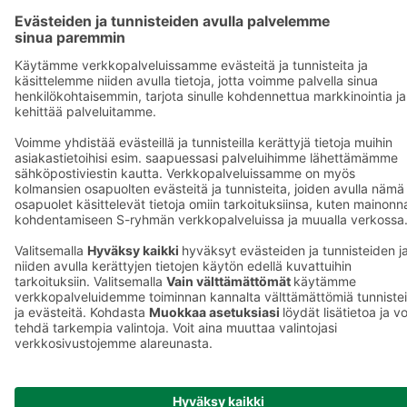
S-ryhmä
Asiakasomistajuus
Yhteishyvä Ruoka -sovellus
S-ostoslista -sovellus
Prisma.fi
Sokos.fi
S-Pankki
Yhteishyvä
Sokos Hotels
Raflaamo
F
© SOK, Fleminginkatu 34 / PL1, 00088 S-Ryhmä