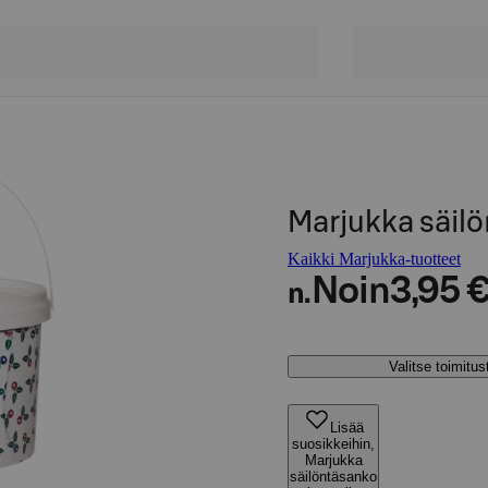
Marjukka säilö
Kaikki Marjukka-tuotteet
Noin
3,95 
n.
Valitse toimitu
Lisää
suosikkeihin,
Marjukka
säilöntäsanko