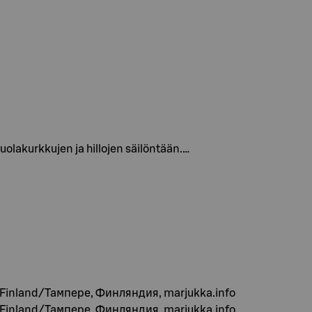
suolakurkkujen ja hillojen säilöntään.…
 Finland/Тампере, Финляндия, marjukka.info
 Finland/Тампере, Финляндия, marjukka.info