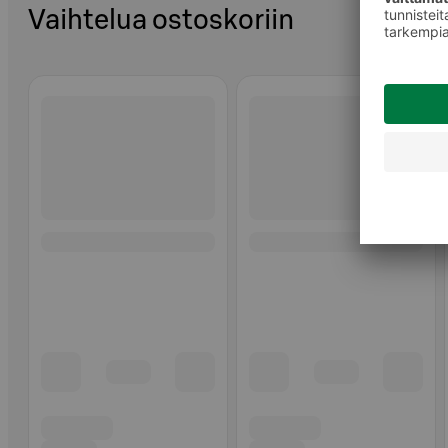
Vaihtelua ostoskoriin
Ohita listaus