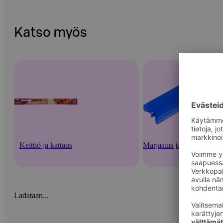
Katso myös
Keittiö ja kattaus
Marjastus ja säilöntä
Ladataan...