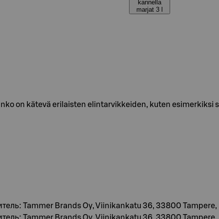
kannella
marjat 3 l
sanko on kätevä erilaisten elintarvikkeiden, kuten esimerkiksi 
итель: Tammer Brands Oy, Viinikankatu 36, 33800 Tampere,
итель: Tammer Brands Oy, Viinikankatu 36, 33800 Tampere,