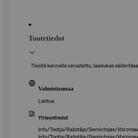
Tuotetiedot
Tiiviillä kannella varustettu, laadukas säilöntä
Valmistusmaa
Liettua
Yhteystiedot
Info/Tootja/Ražotājs/Gamintojas/Изготов
Info/Tootja/Ražotājs/Gamintojas/Изготов