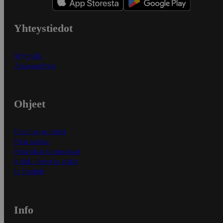
Yhteystiedot
Myymälät
Asiakaspalvelu
Ohjeet
Ensitilaajan ohjeet
Näin maksat
Näin tilaat ja muokkaat
Kaikki ohjeet ja vinkit
In English
Info