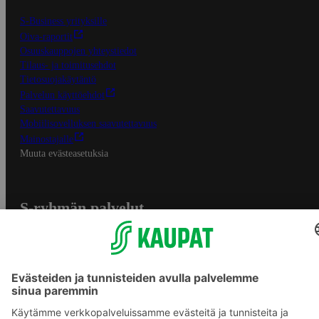
S-Business yrityksille
Oiva-raportit
Osuuskauppojen yhteystiedot
Tilaus- ja toimitusehdot
Tietosuojakäytäntö
Palvelun käyttöehdot
Saavutettavuus
Mobiilisovelluksen saavutettavuus
Mainostajalle
Muuta evästeasetuksia
S-ryhmän palvelut
S-ryhmä
Asiakasomistajuus
Yhteishyvä Ruoka -sovellus
S-ostoslista -sovellus
Prisma.fi