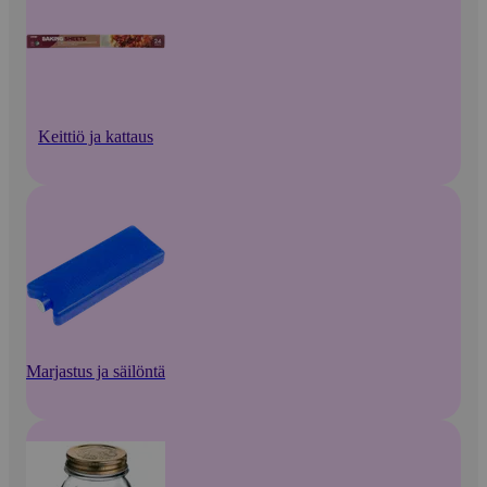
Keittiö ja kattaus
Marjastus ja säilöntä