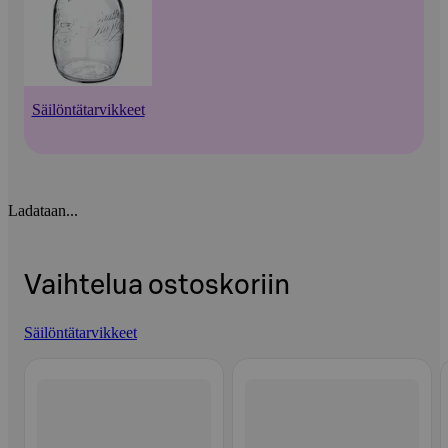
Säilöntätarvikkeet
Ladataan...
Vaihtelua ostoskoriin
Säilöntätarvikkeet
Ohita listaus