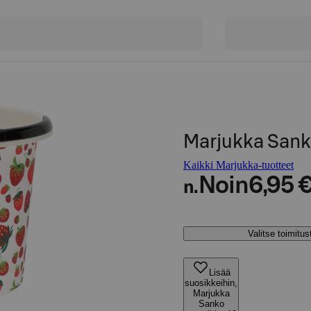
Marjukka Sank
Kaikki Marjukka-tuotteet
Noin
6,95 
n.
Valitse toimitu
Lisää
suosikkeihin,
Marjukka
Sanko