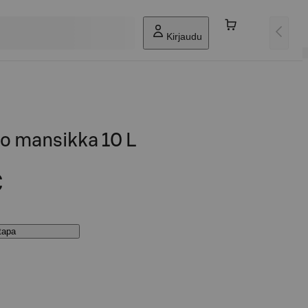
Kirjaudu
o mansikka 10 L
€
stapa