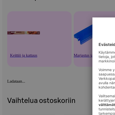
Keittiö ja kattaus
Marjastus ja säilöntä
Ladataan...
Vaihtelua ostoskoriin
Ohita listaus