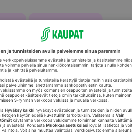
Marjastustarvikkeet