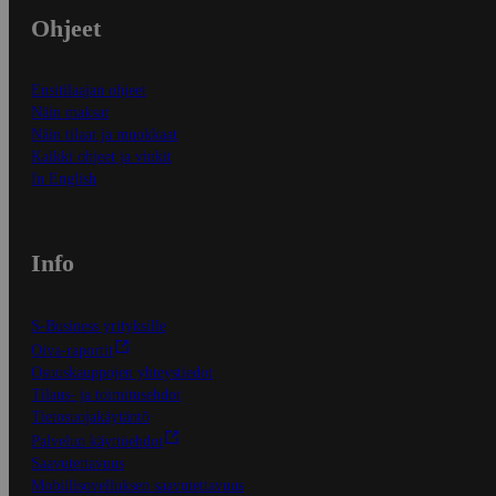
Ohjeet
Ensitilaajan ohjeet
Näin maksat
Näin tilaat ja muokkaat
Kaikki ohjeet ja vinkit
In English
Info
S-Business yrityksille
Oiva-raportit
Osuuskauppojen yhteystiedot
Tilaus- ja toimitusehdot
Tietosuojakäytäntö
Palvelun käyttöehdot
Saavutettavuus
Mobiilisovelluksen saavutettavuus