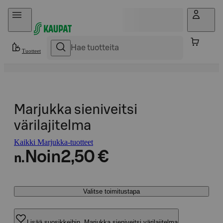
Hyppää sisältöön
Tuotteet
Marjukka sieniveitsi
värilajitelma
Kaikki Marjukka-tuotteet
Noin
2,50 €
n.
Valitse toimitustapa
Lisää suosikkeihin, Marjukka sieniveitsi värilajitelma