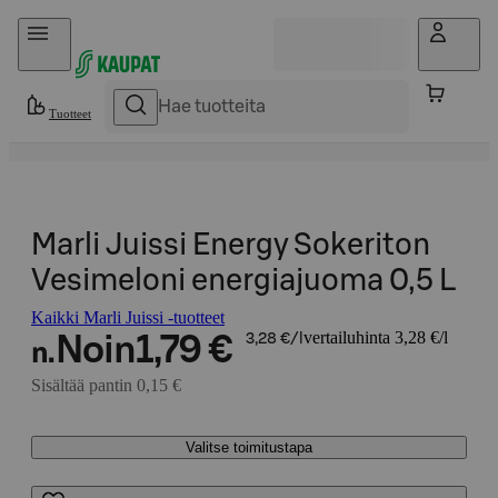
Hyppää sisältöön
Tuotteet
Marli Juissi Energy Sokeriton
Vesimeloni energiajuoma 0,5 L
Kaikki Marli Juissi -tuotteet
vertailuhinta 3,28 €/l
Noin
1,79 €
3,28 €/l
n.
Sisältää pantin 0,15 €
Valitse toimitustapa