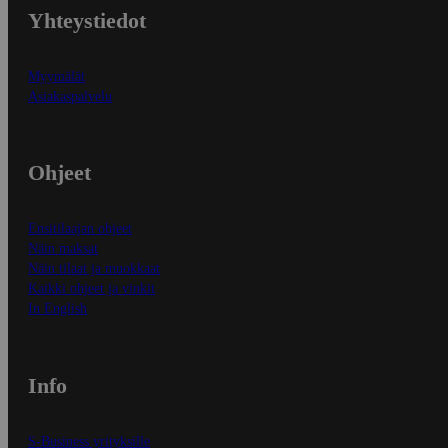
Yhteystiedot
Myymälät
Asiakaspalvelu
Ohjeet
Ensitilaajan ohjeet
Näin maksat
Näin tilaat ja muokkaat
Kaikki ohjeet ja vinkit
In English
Info
S-Business yrityksille