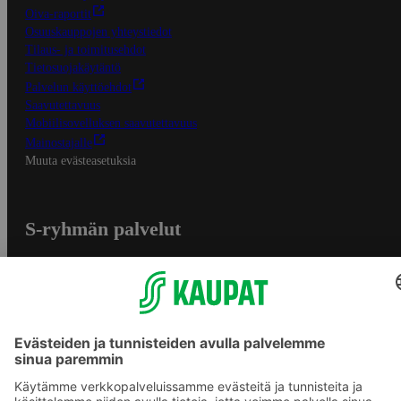
Oiva-raportit
Osuuskauppojen yhteystiedot
Tilaus- ja toimitusehdot
Tietosuojakäytäntö
Palvelun käyttöehdot
Saavutettavuus
Mobiilisovelluksen saavutettavuus
Mainostajalle
Muuta evästeasetuksia
S-ryhmän palvelut
S-ryhmä
Asiakasomistajuus
Yhteishyvä Ruoka -sovellus
S-ostoslista -sovellus
Prisma.fi
Sokos.fi
S-Pankki