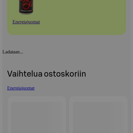
Energiajuomat
Ladataan...
Vaihtelua ostoskoriin
Energiajuomat
Ohita listaus