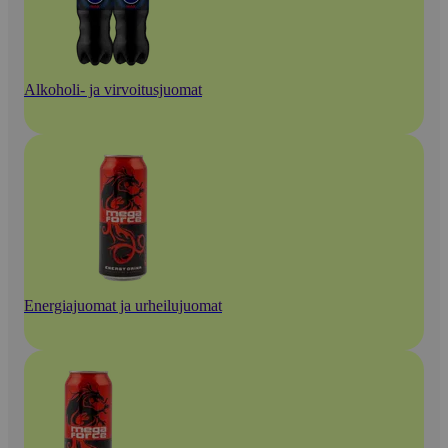
Alkoholi- ja virvoitusjuomat
Energiajuomat ja urheilujuomat