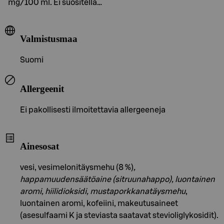
mg/100 ml. Ei suositella…
Valmistusmaa
Suomi
Allergeenit
Ei pakollisesti ilmoitettavia allergeeneja
Ainesosat
vesi, vesimelonitäysmehu (8 %)
,
happamuudensäätöaine (sitruunahappo), luontainen
aromi, hiilidioksidi, mustaporkkanatäysmehu
,
luontainen aromi, kofeiini, makeutusaineet
(asesulfaami K ja steviasta saatavat stevioliglykosidit).